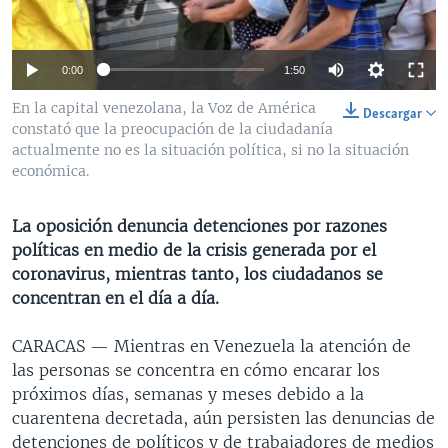
MULTIMEDIA
VENEZUELA
NICARAGUA
ECONOMÍA
PROGRAMAS TV
BRASIL
ENTRETENIMIENTO Y CULTURA
VIDEOS
0:00
1:50
RADIO
TECNOLOGÍA
FOTOGRAFÍA
EL MUNDO AL DÍA
En la capital venezolana, la Voz de América
Descargar
DIRECT
DEPORTES
AUDIOS
FORO INTERAMERICANO
AVANCE INFORMATIVO
constató que la preocupación de la ciudadanía
actualmente no es la situación política, si no la situación
DOCUMENTALES DE LA VOA
CIENCIA Y SALUD
VISIÓN 360
AUDIONOTICIAS
económica.
LAS CLAVES
BUENOS DÍAS AMÉRICA
Learning English
La oposición denuncia detenciones por razones
PANORAMA
ESTADOS UNIDOS AL DÍA
políticas en medio de la crisis generada por el
SÍGANOS
EL MUNDO AL DÍA [RADIO]
coronavirus, mientras tanto, los ciudadanos se
concentran en el día a día.
FORO [RADIO]
DEPORTIVO INTERNACIONAL
CARACAS —
Mientras en Venezuela la atención de
Idiomas
las personas se concentra en cómo encarar los
NOTA ECONÓMICA
próximos días, semanas y meses debido a la
ENTRETENIMIENTO
cuarentena decretada, aún persisten las denuncias de
detenciones de políticos y de trabajadores de medios