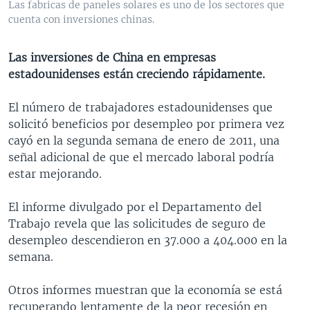
Las fabricas de paneles solares es uno de los sectores que
MULTIMEDIA
VENEZUELA
NICARAGUA
ECONOMÍA
cuenta con inversiones chinas.
PROGRAMAS TV
BRASIL
ENTRETENIMIENTO Y CULTURA
VIDEOS
Las inversiones de China en empresas
RADIO
TECNOLOGÍA
FOTOGRAFÍA
EL MUNDO AL DÍA
estadounidenses están creciendo rápidamente.
DIRECT
DEPORTES
AUDIOS
FORO INTERAMERICANO
AVANCE INFORMATIVO
El número de trabajadores estadounidenses que
DOCUMENTALES DE LA VOA
CIENCIA Y SALUD
VISIÓN 360
AUDIONOTICIAS
solicitó beneficios por desempleo por primera vez
LAS CLAVES
BUENOS DÍAS AMÉRICA
cayó en la segunda semana de enero de 2011, una
Learning English
señal adicional de que el mercado laboral podría
PANORAMA
ESTADOS UNIDOS AL DÍA
estar mejorando.
SÍGANOS
EL MUNDO AL DÍA [RADIO]
El informe divulgado por el Departamento del
FORO [RADIO]
Trabajo revela que las solicitudes de seguro de
DEPORTIVO INTERNACIONAL
desempleo descendieron en 37.000 a 404.000 en la
Idiomas
semana.
NOTA ECONÓMICA
ENTRETENIMIENTO
Otros informes muestran que la economía se está
recuperando lentamente de la peor recesión en