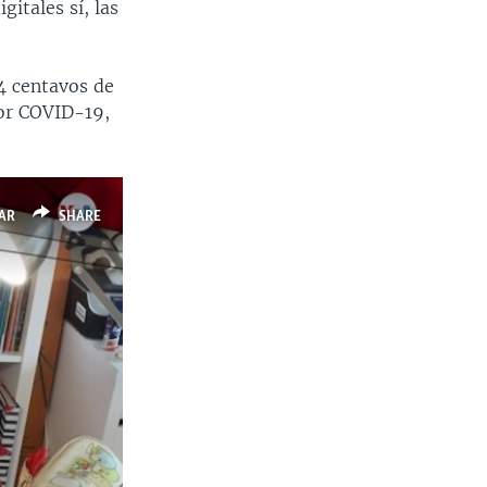
itales sí, las
4 centavos de
por COVID-19,
AR
SHARE