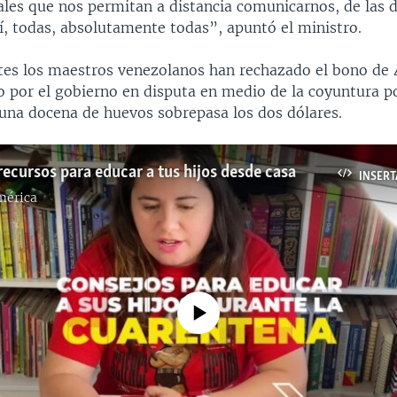
es que nos permitan a distancia comunicarnos, de las dig
sí, todas, absolutamente todas”, apuntó el ministro.
ntes los maestros venezolanos han rechazado el bono de 
o por el gobierno en disputa en medio de la coyuntura 
 una docena de huevos sobrepasa los dos dólares.
recursos para educar a tus hijos desde casa
INSERT
mérica
No media source currently available