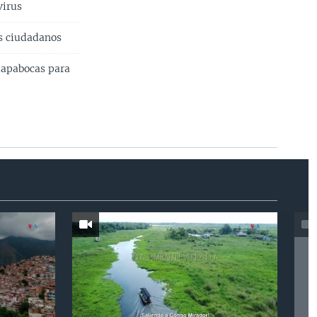
virus
os ciudadanos
tapabocas para