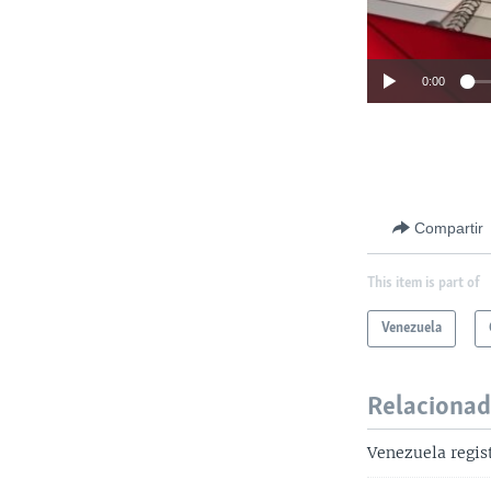
0:00
Compartir
This item is part of
Venezuela
Relaciona
Venezuela regis