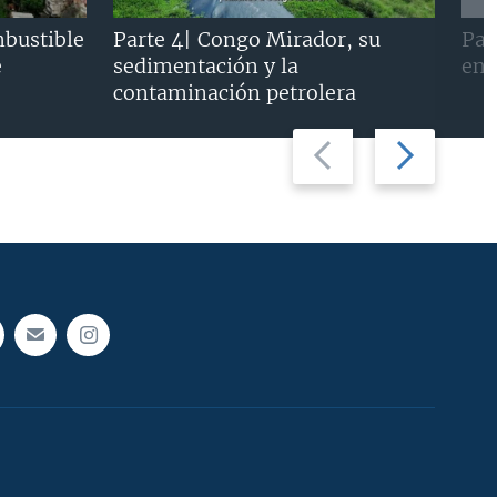
mbustible
Parte 4| Congo Mirador, su
Par
e
sedimentación y la
en 
contaminación petrolera
Previous
Next
slide
slide