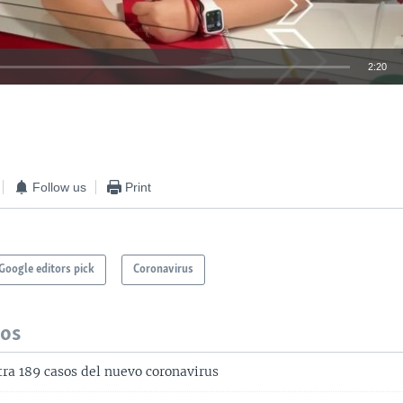
2:20
INSERTAR
Follow us
Print
Google editors pick
Coronavirus
dos
tra 189 casos del nuevo coronavirus