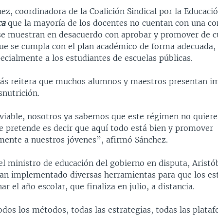
ez, coordinadora de la Coalición Sindical por la Educació
ca
que la mayoría de los docentes no cuentan con una c
e muestran en desacuerdo con aprobar y promover de cu
ue se cumpla con el plan académico de forma adecuada, 
ecialmente a los estudiantes de escuelas públicas.
s reitera que muchos alumnos y maestros presentan i
snutrición.
nviable, nosotros ya sabemos que este régimen no quiere 
e pretende es decir que aquí todo está bien y promover
mente a nuestros jóvenes”, afirmó Sánchez.
l ministro de educación del gobierno en disputa, Aristób
an implementado diversas herramientas para que los es
r el año escolar, que finaliza en julio, a distancia.
odos los métodos, todas las estrategias, todas las plata