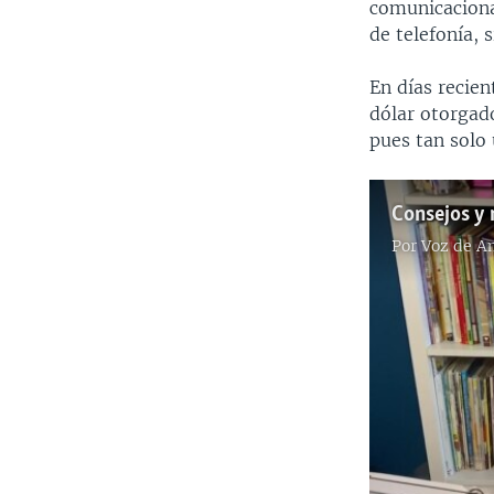
comunicacional
de telefonía, 
En días recie
dólar otorgad
pues tan solo
Consejos y 
Por
Voz de A