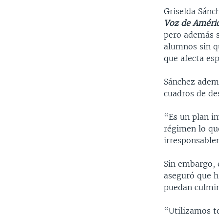
Griselda Sánch
Voz de Améri
pero además s
alumnos sin q
que afecta esp
Sánchez ademá
cuadros de de
“Es un plan i
régimen lo qu
irresponsable
Sin embargo, e
aseguró que h
puedan culmina
“Utilizamos t