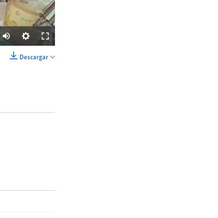
Descargar
SHARE
Ancho
px