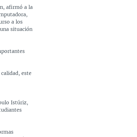
n, afirmó a la
omputadora,
rso a los
una situación
mportantes
calidad, este
ulo Istúriz,
tudiantes
formas