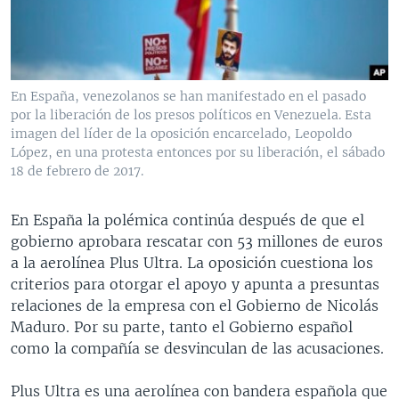
MULTIMEDIA
VENEZUELA
NICARAGUA
ECONOMÍA
PROGRAMAS TV
BRASIL
ENTRETENIMIENTO Y CULTURA
VIDEOS
RADIO
TECNOLOGÍA
FOTOGRAFÍA
EL MUNDO AL DÍA
En España, venezolanos se han manifestado en el pasado
DIRECT
DEPORTES
AUDIOS
FORO INTERAMERICANO
AVANCE INFORMATIVO
por la liberación de los presos políticos en Venezuela. Esta
imagen del líder de la oposición encarcelado, Leopoldo
DOCUMENTALES DE LA VOA
CIENCIA Y SALUD
VISIÓN 360
AUDIONOTICIAS
López, en una protesta entonces por su liberación, el sábado
18 de febrero de 2017.
LAS CLAVES
BUENOS DÍAS AMÉRICA
Learning English
PANORAMA
ESTADOS UNIDOS AL DÍA
En España la polémica continúa después de que el
SÍGANOS
gobierno aprobara rescatar con 53 millones de euros
EL MUNDO AL DÍA [RADIO]
a la aerolínea Plus Ultra. La oposición cuestiona los
FORO [RADIO]
criterios para otorgar el apoyo y apunta a presuntas
relaciones de la empresa con el Gobierno de Nicolás
DEPORTIVO INTERNACIONAL
Idiomas
Maduro. Por su parte, tanto el Gobierno español
NOTA ECONÓMICA
como la compañía se desvinculan de las acusaciones.
ENTRETENIMIENTO
Plus Ultra es una aerolínea con bandera española que