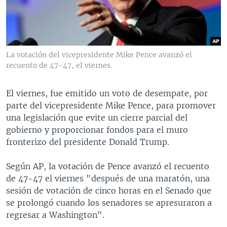
MULTIMEDIA
VENEZUELA
NICARAGUA
ECONOMÍA
PROGRAMAS TV
BRASIL
ENTRETENIMIENTO Y CULTURA
VIDEOS
RADIO
TECNOLOGÍA
FOTOGRAFÍA
EL MUNDO AL DÍA
La votación del vicepresidente Mike Pence avanzó el
DIRECT
DEPORTES
AUDIOS
FORO INTERAMERICANO
AVANCE INFORMATIVO
recuento de 47-47, el viernes.
DOCUMENTALES DE LA VOA
CIENCIA Y SALUD
VISIÓN 360
AUDIONOTICIAS
El viernes, fue emitido un voto de desempate, por
LAS CLAVES
BUENOS DÍAS AMÉRICA
parte del vicepresidente Mike Pence, para promover
Learning English
una legislación que evite un cierre parcial del
PANORAMA
ESTADOS UNIDOS AL DÍA
gobierno y proporcionar fondos para el muro
SÍGANOS
EL MUNDO AL DÍA [RADIO]
fronterizo del presidente Donald Trump.
FORO [RADIO]
Según AP, la votación de Pence avanzó el recuento
DEPORTIVO INTERNACIONAL
de 47-47 el viernes "después de una maratón, una
Idiomas
sesión de votación de cinco horas en el Senado que
NOTA ECONÓMICA
se prolongó cuando los senadores se apresuraron a
ENTRETENIMIENTO
regresar a Washington".