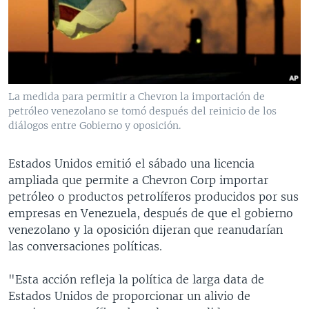
MULTIMEDIA
VENEZUELA
NICARAGUA
ECONOMÍA
PROGRAMAS TV
BRASIL
ENTRETENIMIENTO Y CULTURA
VIDEOS
RADIO
TECNOLOGÍA
FOTOGRAFÍA
EL MUNDO AL DÍA
DIRECT
DEPORTES
AUDIOS
FORO INTERAMERICANO
AVANCE INFORMATIVO
La medida para permitir a Chevron la importación de
petróleo venezolano se tomó después del reinicio de los
DOCUMENTALES DE LA VOA
CIENCIA Y SALUD
VISIÓN 360
AUDIONOTICIAS
diálogos entre Gobierno y oposición.
LAS CLAVES
BUENOS DÍAS AMÉRICA
Learning English
PANORAMA
ESTADOS UNIDOS AL DÍA
Estados Unidos emitió el sábado una licencia
ampliada que permite a Chevron Corp importar
SÍGANOS
EL MUNDO AL DÍA [RADIO]
petróleo o productos petrolíferos producidos por sus
FORO [RADIO]
empresas en Venezuela, después de que el gobierno
venezolano y la oposición dijeran que reanudarían
DEPORTIVO INTERNACIONAL
las conversaciones políticas.
Idiomas
NOTA ECONÓMICA
"Esta acción refleja la política de larga data de
ENTRETENIMIENTO
Estados Unidos de proporcionar un alivio de