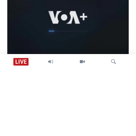
Descarga VOA +
LIVE
Visión 360
Búsqueda
SÍGANOS