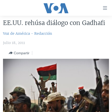
Enlaces
para
accesibilidad
EE.UU. rehúsa diálogo con Gadhafi
Salte
AMÉRICA DEL NORTE
al
Voz de América - Redacción
ELECCIONES EEUU 2024
EEUU
contenido
julio 18, 2011
principal
VOA VERIFICA
MÉXICO
ELECCIONES EEUU
Salte
Compartir
AMÉRICA LATINA
HAITÍ
VOTO DIVIDIDO
VOA VERIFICA UCRANIA/RUSIA
al
navegador
CHINA EN AMÉRICA LATINA
VOA VERIFICA INMIGRACIÓN
ARGENTINA
principal
CENTROAMÉRICA
VOA VERIFICA AMÉRICA LATINA
BOLIVIA
Salte
a
OTRAS SECCIONES
COLOMBIA
COSTA RICA
búsqueda
ESPECIALES DE LA VOA
CHILE
EL SALVADOR
INMIGRACIÓN
LIBERTAD DE PRENSA
PERÚ
GUATEMALA
LIBERTAD DE PRENSA
UCRANIA
ECUADOR
HONDURAS
MUNDO