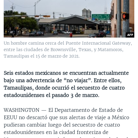
MULTIMEDIA
VENEZUELA
NICARAGUA
ECONOMÍA
PROGRAMAS TV
BRASIL
ENTRETENIMIENTO Y CULTURA
VIDEOS
RADIO
TECNOLOGÍA
FOTOGRAFÍA
EL MUNDO AL DÍA
DIRECT
DEPORTES
AUDIOS
FORO INTERAMERICANO
AVANCE INFORMATIVO
Un hombre camina cerca del Puente Internacional Gateway,
entre las ciudades de Brownsville, Texas, y Matamoros,
DOCUMENTALES DE LA VOA
CIENCIA Y SALUD
VISIÓN 360
AUDIONOTICIAS
Tamaulipas el 15 de marzo de 2021.
LAS CLAVES
BUENOS DÍAS AMÉRICA
Learning English
PANORAMA
ESTADOS UNIDOS AL DÍA
Seis estados mexicanos se encuentran actualmente
bajo una advertencia de “no viajar”. Entre ellos,
SÍGANOS
EL MUNDO AL DÍA [RADIO]
Tamaulipas, donde ocurrió el secuestro de cuatro
FORO [RADIO]
estadounidenses el pasado 3 de marzo.
DEPORTIVO INTERNACIONAL
WASHINGTON —
El Departamento de Estado de
Idiomas
NOTA ECONÓMICA
EEUU no descartó que sus alertas de viaje a México
pudieran cambiar luego del secuestro de cuatro
ENTRETENIMIENTO
estadounidenses en la ciudad fronteriza de