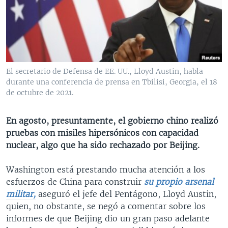
MULTIMEDIA
VENEZUELA
NICARAGUA
ECONOMÍA
PROGRAMAS TV
BRASIL
ENTRETENIMIENTO Y CULTURA
VIDEOS
RADIO
TECNOLOGÍA
FOTOGRAFÍA
EL MUNDO AL DÍA
DIRECT
DEPORTES
AUDIOS
FORO INTERAMERICANO
AVANCE INFORMATIVO
El secretario de Defensa de EE. UU., Lloyd Austin, habla
durante una conferencia de prensa en Tbilisi, Georgia, el 18
DOCUMENTALES DE LA VOA
CIENCIA Y SALUD
VISIÓN 360
AUDIONOTICIAS
de octubre de 2021.
LAS CLAVES
BUENOS DÍAS AMÉRICA
Learning English
PANORAMA
ESTADOS UNIDOS AL DÍA
En agosto, presuntamente, el gobierno chino realizó
pruebas con misiles hipersónicos con capacidad
SÍGANOS
EL MUNDO AL DÍA [RADIO]
nuclear, algo que ha sido rechazado por Beijing.
FORO [RADIO]
Washington está prestando mucha atención a los
DEPORTIVO INTERNACIONAL
esfuerzos de China para construir
su propio arsenal
Idiomas
NOTA ECONÓMICA
militar,
aseguró el jefe del Pentágono, Lloyd Austin,
quien, no obstante, se negó a comentar sobre los
ENTRETENIMIENTO
informes de que Beijing dio un gran paso adelante