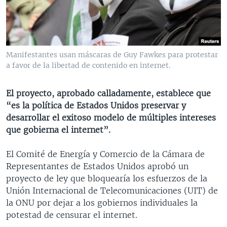
MULTIMEDIA
VENEZUELA
NICARAGUA
ECONOMÍA
PROGRAMAS TV
BRASIL
ENTRETENIMIENTO Y CULTURA
VIDEOS
RADIO
TECNOLOGÍA
FOTOGRAFÍA
EL MUNDO AL DÍA
Manifestantes usan máscaras de Guy Fawkes para protestar
DIRECT
DEPORTES
AUDIOS
FORO INTERAMERICANO
AVANCE INFORMATIVO
a favor de la libertad de contenido en internet.
DOCUMENTALES DE LA VOA
CIENCIA Y SALUD
VISIÓN 360
AUDIONOTICIAS
El proyecto, aprobado calladamente, establece que
LAS CLAVES
BUENOS DÍAS AMÉRICA
“es la política de Estados Unidos preservar y
Learning English
desarrollar el exitoso modelo de múltiples intereses
PANORAMA
ESTADOS UNIDOS AL DÍA
que gobierna el internet”.
SÍGANOS
EL MUNDO AL DÍA [RADIO]
El Comité de Energía y Comercio de la Cámara de
FORO [RADIO]
Representantes de Estados Unidos aprobó un
DEPORTIVO INTERNACIONAL
proyecto de ley que bloquearía los esfuerzos de la
Idiomas
Unión Internacional de Telecomunicaciones (UIT) de
NOTA ECONÓMICA
la ONU por dejar a los gobiernos individuales la
ENTRETENIMIENTO
potestad de censurar el internet.