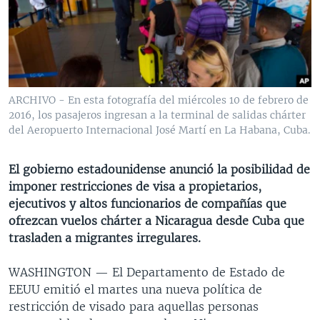
MULTIMEDIA
VENEZUELA
NICARAGUA
ECONOMÍA
PROGRAMAS TV
BRASIL
ENTRETENIMIENTO Y CULTURA
VIDEOS
RADIO
TECNOLOGÍA
FOTOGRAFÍA
EL MUNDO AL DÍA
DIRECT
DEPORTES
AUDIOS
FORO INTERAMERICANO
AVANCE INFORMATIVO
ARCHIVO - En esta fotografía del miércoles 10 de febrero de
2016, los pasajeros ingresan a la terminal de salidas chárter
DOCUMENTALES DE LA VOA
CIENCIA Y SALUD
VISIÓN 360
AUDIONOTICIAS
del Aeropuerto Internacional José Martí en La Habana, Cuba.
LAS CLAVES
BUENOS DÍAS AMÉRICA
Learning English
PANORAMA
ESTADOS UNIDOS AL DÍA
El gobierno estadounidense anunció la posibilidad de
imponer restricciones de visa a propietarios,
SÍGANOS
EL MUNDO AL DÍA [RADIO]
ejecutivos y altos funcionarios de compañías que
FORO [RADIO]
ofrezcan vuelos chárter a Nicaragua desde Cuba que
trasladen a migrantes irregulares.
DEPORTIVO INTERNACIONAL
Idiomas
NOTA ECONÓMICA
WASHINGTON —
El Departamento de Estado de
EEUU emitió el martes una nueva política de
ENTRETENIMIENTO
restricción de visado para aquellas personas