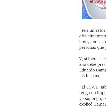
“Fue un esfue
oficialmente s
hoy ya no tie
personas que 
Y, si bien es 
aún debe prese
Eduardo Gamar
los hispanos.
“El COVID, af
tenga un impa
yo supongo, l
explicó Gamar