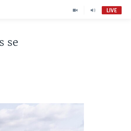
LIVE
s se