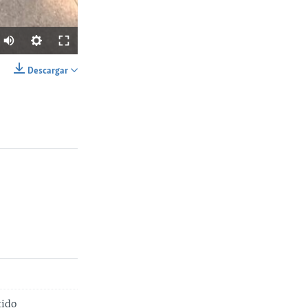
Descargar
SHARE
Ancho
px
tido