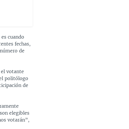
e es cuando
rentes fechas,
l número de
 el votante
el politólogo
icipación de
eramente
son elegibles
nos votarán”,