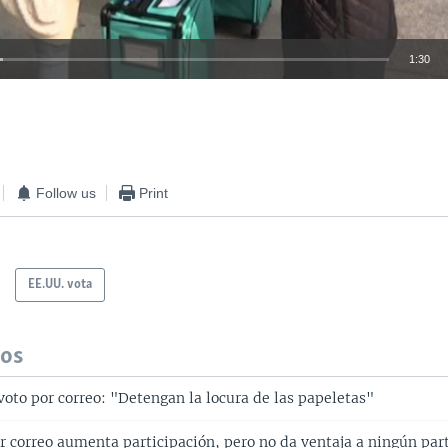
1:30
INSERTAR
Follow us
Print
EE.UU. vota
dos
voto por correo: "Detengan la locura de las papeletas"
r correo aumenta participación, pero no da ventaja a ningún par