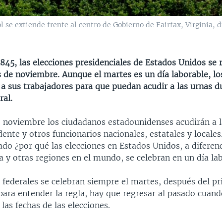
ol se extiende frente al centro de Gobierno de Fairfax, Virginia,
845, las elecciones presidenciales de Estados Unidos se r
 de noviembre. Aunque el martes es un día laborable, l
a sus trabajadores para que puedan acudir a las urnas d
ral.
e noviembre los ciudadanos estadounidenses acudirán a l
idente y otros funcionarios nacionales, estatales y locale
do ¿por qué las elecciones en Estados Unidos, a diferenc
a y otras regiones en el mundo, se celebran en un día la
 federales se celebran siempre el martes, después del p
para entender la regla, hay que regresar al pasado cuand
 las fechas de las elecciones.