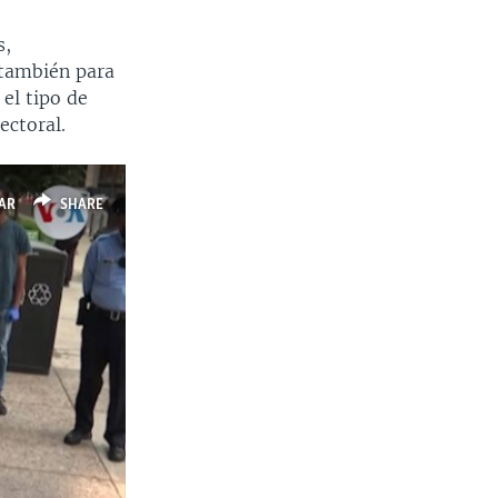
s,
 también para
 el tipo de
ectoral.
AR
SHARE