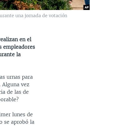
 durante una jornada de votación
ealizan en el
os empleadores
urante la
as urnas para
s. Alguna vez
ia de las de
borable?
rimer lunes de
o se aprobó la