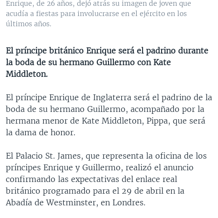
Enrique, de 26 años, dejó atrás su imagen de joven que
MULTIMEDIA
VENEZUELA
NICARAGUA
ECONOMÍA
acudía a fiestas para involucrarse en el ejército en los
últimos años.
PROGRAMAS TV
BRASIL
ENTRETENIMIENTO Y CULTURA
VIDEOS
RADIO
TECNOLOGÍA
FOTOGRAFÍA
EL MUNDO AL DÍA
El príncipe británico Enrique será el padrino durante
DIRECT
DEPORTES
AUDIOS
FORO INTERAMERICANO
AVANCE INFORMATIVO
la boda de su hermano Guillermo con Kate
Middleton.
DOCUMENTALES DE LA VOA
CIENCIA Y SALUD
VISIÓN 360
AUDIONOTICIAS
LAS CLAVES
BUENOS DÍAS AMÉRICA
El príncipe Enrique de Inglaterra será el padrino de la
Learning English
boda de su hermano Guillermo, acompañado por la
PANORAMA
ESTADOS UNIDOS AL DÍA
hermana menor de Kate Middleton, Pippa, que será
SÍGANOS
EL MUNDO AL DÍA [RADIO]
la dama de honor.
FORO [RADIO]
El Palacio St. James, que representa la oficina de los
DEPORTIVO INTERNACIONAL
príncipes Enrique y Guillermo, realizó el anuncio
Idiomas
confirmando las expectativas del enlace real
NOTA ECONÓMICA
británico programado para el 29 de abril en la
ENTRETENIMIENTO
Abadía de Westminster, en Londres.