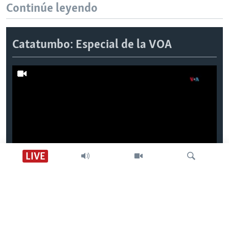
Continúe leyendo
Catatumbo: Especial de la VOA
LIVE
Parte 1| El relámpago del Catatumbo y su
récord Guinness
Búsqueda
Previous
Next