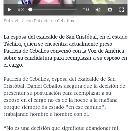
MULTIMEDIA
VENEZUELA
NICARAGUA
ECONOMÍA
0:00
7:33
PROGRAMAS TV
BRASIL
ENTRETENIMIENTO Y CULTURA
VIDEOS
Entrevista con Patricia de Ceballos
RADIO
TECNOLOGÍA
FOTOGRAFÍA
EL MUNDO AL DÍA
La esposa del exalcalde de San Cristóbal, en el estado
DIRECT
DEPORTES
AUDIOS
FORO INTERAMERICANO
AVANCE INFORMATIVO
Táchira, quien se encuentra actualmente preso
DOCUMENTALES DE LA VOA
CIENCIA Y SALUD
VISIÓN 360
AUDIONOTICIAS
Patricia de Ceballos conversó con la Voz de América
sobre su candidatura para reemplazar a su esposo en
LAS CLAVES
BUENOS DÍAS AMÉRICA
Learning English
el cargo.
PANORAMA
ESTADOS UNIDOS AL DÍA
Patricia de Ceballos, esposa del exalcalde de San
SÍGANOS
EL MUNDO AL DÍA [RADIO]
Cristóbal, Daniel Ceballos asegura que la decisión de
FORO [RADIO]
presentar su postulación para reemplazar a su
esposo en el cargo no es de la noche a la mañana
DEPORTIVO INTERNACIONAL
Idiomas
porque siempre ha estado "en ese camino",
NOTA ECONÓMICA
trabajando hombro a hombro con él.
ENTRETENIMIENTO
“No es una decisión que signifique abandonar mi