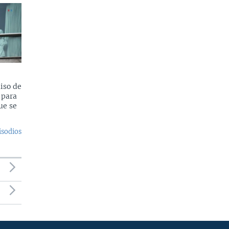
iso de
 para
ue se
isodios