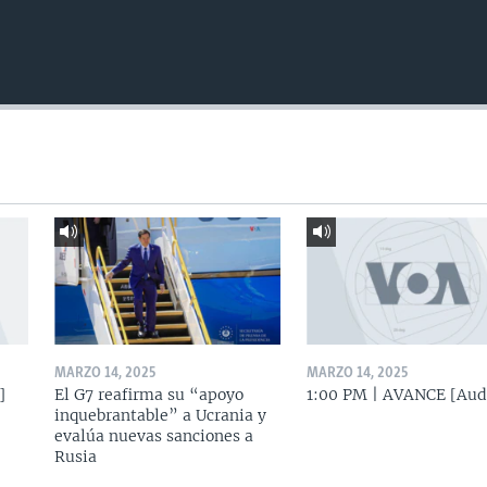
MARZO 14, 2025
MARZO 14, 2025
]
El G7 reafirma su “apoyo
1:00 PM | AVANCE [Aud
inquebrantable” a Ucrania y
evalúa nuevas sanciones a
Rusia