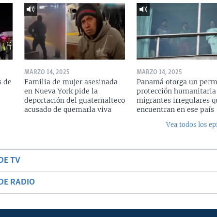
MARZO 14, 2025
MARZO 14, 2025
s de
Familia de mujer asesinada
Panamá otorga un perm
en Nueva York pide la
protección humanitaria
deportación del guatemalteco
migrantes irregulares q
acusado de quemarla viva
encuentran en ese país
Vea todos los ep
DE TV
DE RADIO