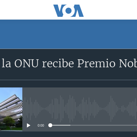
la ONU recibe Premio Nob
No media source currently avail
0:00