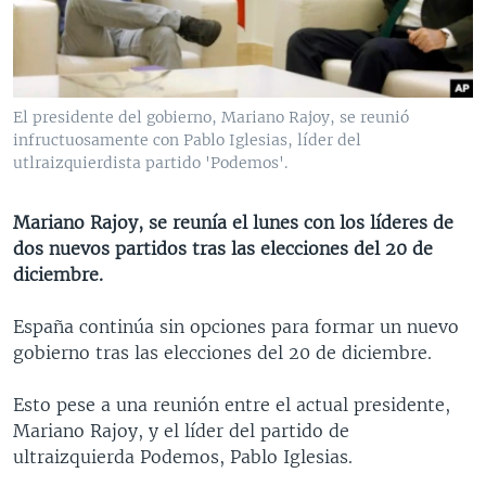
MULTIMEDIA
VENEZUELA
NICARAGUA
ECONOMÍA
PROGRAMAS TV
BRASIL
ENTRETENIMIENTO Y CULTURA
VIDEOS
RADIO
TECNOLOGÍA
FOTOGRAFÍA
EL MUNDO AL DÍA
El presidente del gobierno, Mariano Rajoy, se reunió
DIRECT
DEPORTES
AUDIOS
FORO INTERAMERICANO
AVANCE INFORMATIVO
infructuosamente con Pablo Iglesias, líder del
utlraizquierdista partido 'Podemos'.
DOCUMENTALES DE LA VOA
CIENCIA Y SALUD
VISIÓN 360
AUDIONOTICIAS
LAS CLAVES
BUENOS DÍAS AMÉRICA
Mariano Rajoy, se reunía el lunes con los líderes de
Learning English
dos nuevos partidos tras las elecciones del 20 de
PANORAMA
ESTADOS UNIDOS AL DÍA
diciembre.
SÍGANOS
EL MUNDO AL DÍA [RADIO]
España continúa sin opciones para formar un nuevo
FORO [RADIO]
gobierno tras las elecciones del 20 de diciembre.
DEPORTIVO INTERNACIONAL
Idiomas
Esto pese a una reunión entre el actual presidente,
NOTA ECONÓMICA
Mariano Rajoy, y el líder del partido de
ENTRETENIMIENTO
ultraizquierda Podemos, Pablo Iglesias.