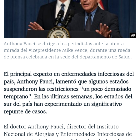
MULTIMEDIA
VENEZUELA
NICARAGUA
ECONOMÍA
PROGRAMAS TV
BRASIL
ENTRETENIMIENTO Y CULTURA
VIDEOS
RADIO
TECNOLOGÍA
FOTOGRAFÍA
EL MUNDO AL DÍA
DIRECT
DEPORTES
AUDIOS
FORO INTERAMERICANO
AVANCE INFORMATIVO
Anthony Fauci se dirige a los periodistas ante la atenta
mirada del vicepresidente Mike Pence, durante una rueda
DOCUMENTALES DE LA VOA
CIENCIA Y SALUD
VISIÓN 360
AUDIONOTICIAS
de prensa celebrada en la sede del departamento de Salud.
LAS CLAVES
BUENOS DÍAS AMÉRICA
Learning English
PANORAMA
ESTADOS UNIDOS AL DÍA
El principal experto en enfermedades infecciosas del
país, Anthony Fauci, lamentó que algunos estados
SÍGANOS
EL MUNDO AL DÍA [RADIO]
suspendieron las restricciones "un poco demasiado
FORO [RADIO]
temprano". En las últimas semanas, los estados del
sur del país han experimentado un significativo
DEPORTIVO INTERNACIONAL
repunte de casos.
Idiomas
NOTA ECONÓMICA
El doctor Anthony Fauci, director del Instituto
ENTRETENIMIENTO
Nacional de Alergias y Enfermedades Infecciosas de