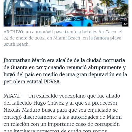
MULTIMEDIA
VENEZUELA
NICARAGUA
ECONOMÍA
PROGRAMAS TV
BRASIL
ENTRETENIMIENTO Y CULTURA
VIDEOS
RADIO
TECNOLOGÍA
FOTOGRAFÍA
EL MUNDO AL DÍA
ARCHIVO: un automóvil pasa frente a hoteles Art Deco, el
DIRECT
DEPORTES
AUDIOS
FORO INTERAMERICANO
AVANCE INFORMATIVO
24 de enero de 2022, en Miami Beach, en la famosa playa
South Beach.
DOCUMENTALES DE LA VOA
CIENCIA Y SALUD
VISIÓN 360
AUDIONOTICIAS
LAS CLAVES
BUENOS DÍAS AMÉRICA
Jhonnathan Marín era alcalde de la ciudad portuaria
Learning English
de Guanta en 2017 cuando renunció abruptamente y
PANORAMA
ESTADOS UNIDOS AL DÍA
huyó del país en medio de una gran depuración en la
SÍGANOS
EL MUNDO AL DÍA [RADIO]
petrolera estatal PDVSA.
FORO [RADIO]
MIAMI —
Un exalcalde venezolano que fue aliado
DEPORTIVO INTERNACIONAL
del fallecido Hugo Chávez y al que su predecesor
Idiomas
Nicolás Maduro busca para que sea enjuiciado se
NOTA ECONÓMICA
entregó discretamente a las autoridades de Miami
ENTRETENIMIENTO
en relación con un importante caso de corrupción
que involucra proyectos de crudo con socios