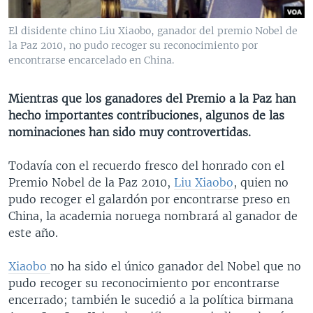
MULTIMEDIA
VENEZUELA
NICARAGUA
ECONOMÍA
El disidente chino Liu Xiaobo, ganador del premio Nobel de
PROGRAMAS TV
BRASIL
ENTRETENIMIENTO Y CULTURA
VIDEOS
la Paz 2010, no pudo recoger su reconocimiento por
encontrarse encarcelado en China.
RADIO
TECNOLOGÍA
FOTOGRAFÍA
EL MUNDO AL DÍA
DIRECT
DEPORTES
AUDIOS
FORO INTERAMERICANO
AVANCE INFORMATIVO
Mientras que los ganadores del Premio a la Paz han
DOCUMENTALES DE LA VOA
CIENCIA Y SALUD
VISIÓN 360
AUDIONOTICIAS
hecho importantes contribuciones, algunos de las
nominaciones han sido muy controvertidas.
LAS CLAVES
BUENOS DÍAS AMÉRICA
Learning English
PANORAMA
ESTADOS UNIDOS AL DÍA
Todavía con el recuerdo fresco del honrado con el
Premio Nobel de la Paz 2010,
Liu Xiaobo
, quien no
SÍGANOS
EL MUNDO AL DÍA [RADIO]
pudo recoger el galardón por encontrarse preso en
FORO [RADIO]
China, la academia noruega nombrará al ganador de
este año.
DEPORTIVO INTERNACIONAL
Idiomas
NOTA ECONÓMICA
Xiaobo
no ha sido el único ganador del Nobel que no
pudo recoger su reconocimiento por encontrarse
ENTRETENIMIENTO
encerrado; también le sucedió a la política birmana