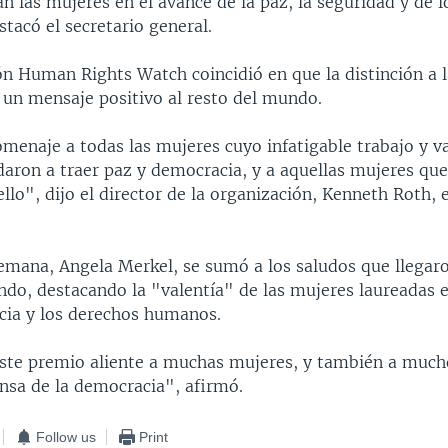
an las mujeres en el avance de la paz, la seguridad y de 
tacó el secretario general.
ón Human Rights Watch coincidió en que la distinción a l
 un mensaje positivo al resto del mundo.
menaje a todas las mujeres cuyo infatigable trabajo y v
daron a traer paz y democracia, y a aquellas mujeres qu
llo", dijo el director de la organización, Kenneth Roth, 
alemana, Angela Merkel, se sumó a los saludos que llegar
ndo, destacando la "valentía" de las mujeres laureadas 
cia y los derechos humanos.
ste premio aliente a muchas mujeres, y también a much
ensa de la democracia", afirmó.
Follow us
Print