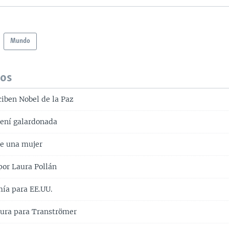
Mundo
dos
ciben Nobel de la Paz
ení galardonada
e una mujer
 por Laura Pollán
ía para EE.UU.
tura para Tranströmer