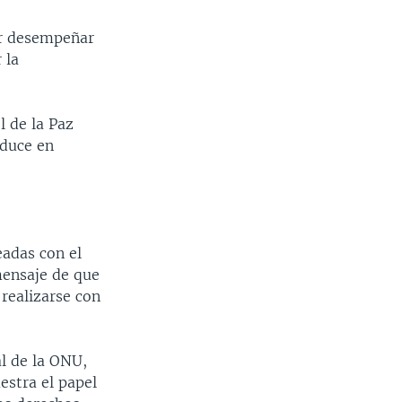
or desempeñar
 la
l de la Paz
oduce en
eadas con el
mensaje de que
realizarse con
al de la ONU,
estra el papel