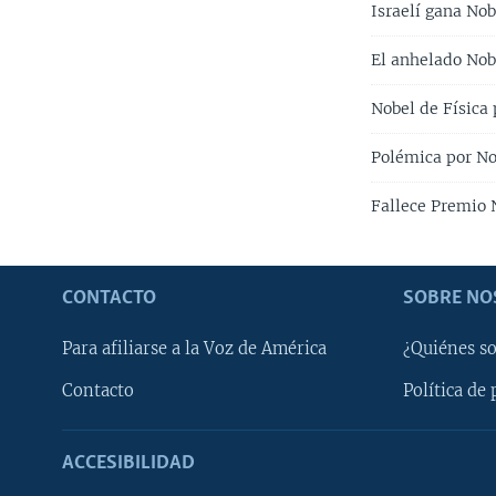
Israelí gana No
El anhelado Nob
Nobel de Física
Polémica por No
Fallece Premio 
CONTACTO
SOBRE NO
Para afiliarse a la Voz de América
¿Quiénes s
Contacto
Política de 
ACCESIBILIDAD
Learning English