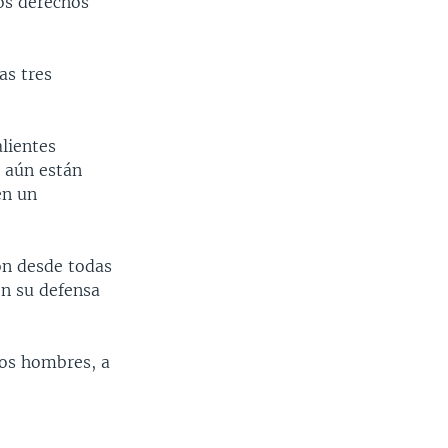
los derechos
as tres
alientes
e aún están
en un
on desde todas
en su defensa
os hombres, a