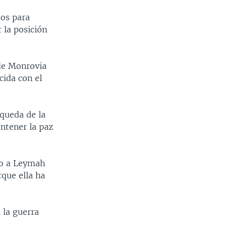
zos para
 la posición
e Monrovia
ida con el
squeda de la
ntener la paz
nto a Leymah
que ella ha
 la guerra