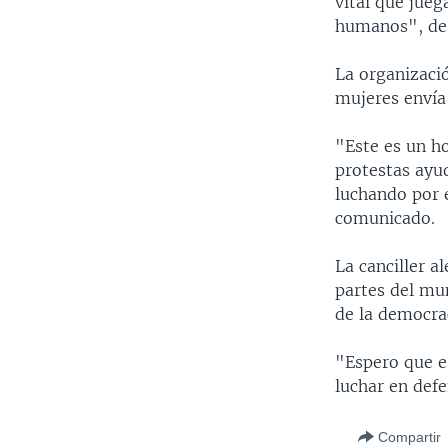
vital que jueg
humanos", des
La organizaci
mujeres envía
"Este es un ho
protestas ayu
luchando por e
comunicado.
La canciller 
partes del mu
de la democra
"Espero que e
luchar en def
Compartir