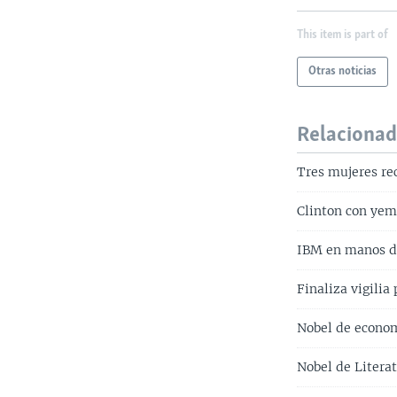
This item is part of
Otras noticias
Relaciona
Tres mujeres re
Clinton con yem
IBM en manos d
Finaliza vigilia
Nobel de econom
Nobel de Litera