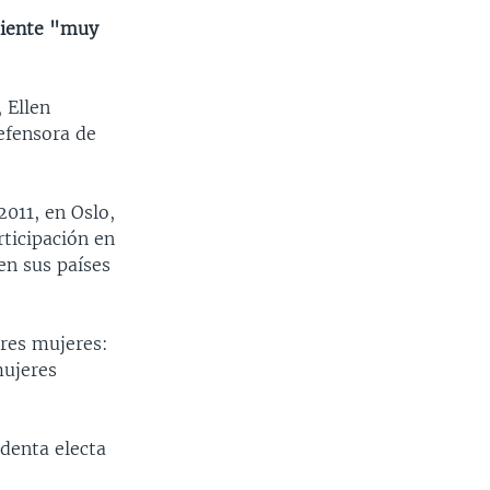
 siente "muy
 Ellen
defensora de
2011, en Oslo,
rticipación en
en sus países
tres mujeres:
mujeres
identa electa