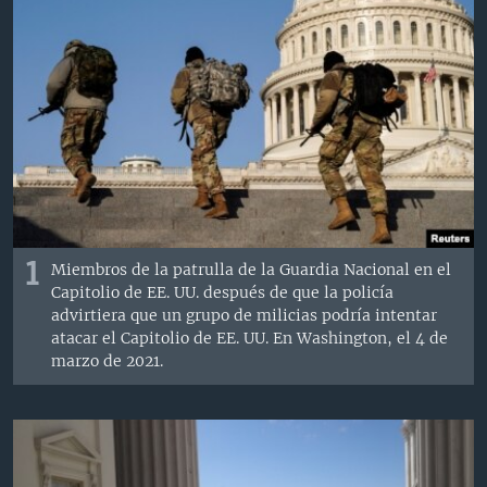
MULTIMEDIA
VENEZUELA
NICARAGUA
ECONOMÍA
PROGRAMAS TV
BRASIL
ENTRETENIMIENTO Y CULTURA
VIDEOS
RADIO
TECNOLOGÍA
FOTOGRAFÍA
EL MUNDO AL DÍA
DIRECT
DEPORTES
AUDIOS
FORO INTERAMERICANO
AVANCE INFORMATIVO
DOCUMENTALES DE LA VOA
CIENCIA Y SALUD
VISIÓN 360
AUDIONOTICIAS
LAS CLAVES
BUENOS DÍAS AMÉRICA
Learning English
PANORAMA
ESTADOS UNIDOS AL DÍA
1
Miembros de la patrulla de la Guardia Nacional en el
SÍGANOS
Capitolio de EE. UU. después de que la policía
EL MUNDO AL DÍA [RADIO]
advirtiera que un grupo de milicias podría intentar
FORO [RADIO]
atacar el Capitolio de EE. UU. En Washington, el 4 de
marzo de 2021.
DEPORTIVO INTERNACIONAL
Idiomas
NOTA ECONÓMICA
ENTRETENIMIENTO