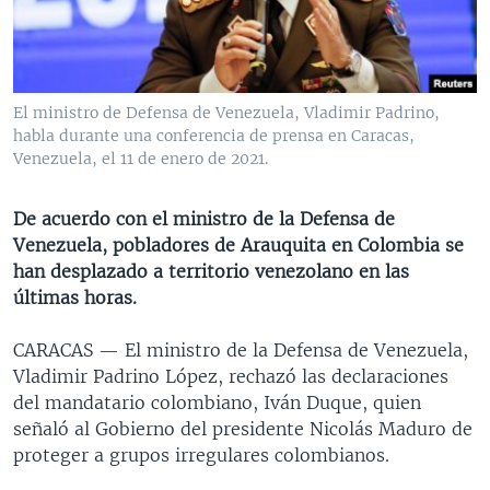
MULTIMEDIA
VENEZUELA
NICARAGUA
ECONOMÍA
PROGRAMAS TV
BRASIL
ENTRETENIMIENTO Y CULTURA
VIDEOS
RADIO
TECNOLOGÍA
FOTOGRAFÍA
EL MUNDO AL DÍA
El ministro de Defensa de Venezuela, Vladimir Padrino,
habla durante una conferencia de prensa en Caracas,
DIRECT
DEPORTES
AUDIOS
FORO INTERAMERICANO
AVANCE INFORMATIVO
Venezuela, el 11 de enero de 2021.
DOCUMENTALES DE LA VOA
CIENCIA Y SALUD
VISIÓN 360
AUDIONOTICIAS
LAS CLAVES
BUENOS DÍAS AMÉRICA
De acuerdo con el ministro de la Defensa de
Learning English
Venezuela, pobladores de Arauquita en Colombia se
PANORAMA
ESTADOS UNIDOS AL DÍA
han desplazado a territorio venezolano en las
SÍGANOS
EL MUNDO AL DÍA [RADIO]
últimas horas.
FORO [RADIO]
CARACAS —
El ministro de la Defensa de Venezuela,
DEPORTIVO INTERNACIONAL
Vladimir Padrino López, rechazó las declaraciones
Idiomas
del mandatario colombiano, Iván Duque, quien
NOTA ECONÓMICA
señaló al Gobierno del presidente Nicolás Maduro de
ENTRETENIMIENTO
proteger a grupos irregulares colombianos.