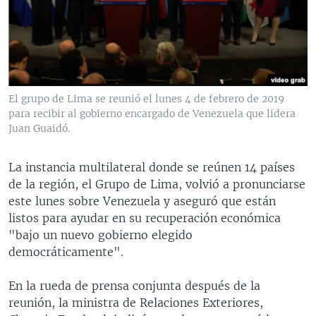
MULTIMEDIA
VENEZUELA
NICARAGUA
ECONOMÍA
PROGRAMAS TV
BRASIL
ENTRETENIMIENTO Y CULTURA
VIDEOS
RADIO
TECNOLOGÍA
FOTOGRAFÍA
EL MUNDO AL DÍA
DIRECT
DEPORTES
AUDIOS
FORO INTERAMERICANO
AVANCE INFORMATIVO
El grupo de Lima se reunió el lunes 4 de febrero de 2019
para recibir al gobierno encargado de Venezuela que lidera
DOCUMENTALES DE LA VOA
CIENCIA Y SALUD
VISIÓN 360
AUDIONOTICIAS
Juan Guaidó.
LAS CLAVES
BUENOS DÍAS AMÉRICA
Learning English
PANORAMA
ESTADOS UNIDOS AL DÍA
La instancia multilateral donde se reúnen 14 países
de la región, el Grupo de Lima, volvió a pronunciarse
SÍGANOS
EL MUNDO AL DÍA [RADIO]
este lunes sobre Venezuela y aseguró que están
FORO [RADIO]
listos para ayudar en su recuperación económica
"bajo un nuevo gobierno elegido
DEPORTIVO INTERNACIONAL
democráticamente".
Idiomas
NOTA ECONÓMICA
En la rueda de prensa conjunta después de la
ENTRETENIMIENTO
reunión, la ministra de Relaciones Exteriores,