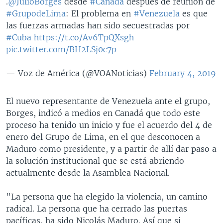
.
@JulioBorges
desde
#Canadá
después de reunión de
#GrupodeLima
: El problema en
#Venezuela
es que
las fuerzas armadas han sido secuestradas por
#Cuba
https://t.co/Av6TpQXsgh
pic.twitter.com/BH2LSj0c7p
— Voz de América (@VOANoticias)
February 4, 2019
El nuevo representante de Venezuela ante el grupo,
Borges, indicó a medios en Canadá que todo este
proceso ha tenido un inicio y fue el acuerdo del 4 de
enero del Grupo de Lima, en el que desconocen a
Maduro como presidente, y a partir de allí dar paso a
la solución institucional que se está abriendo
actualmente desde la Asamblea Nacional.
"La persona que ha elegido la violencia, un camino
radical. La persona que ha cerrado las puertas
pacíficas, ha sido Nicolás Maduro. Así que si