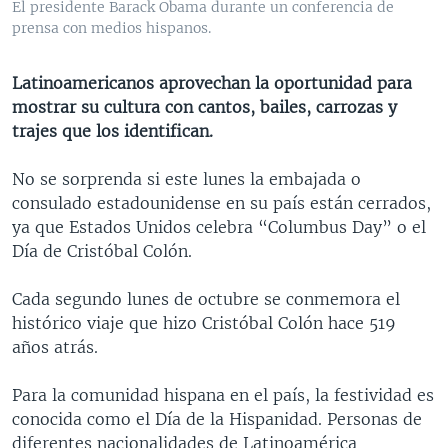
El presidente Barack Obama durante un conferencia de
MULTIMEDIA
VENEZUELA
NICARAGUA
ECONOMÍA
prensa con medios hispanos.
PROGRAMAS TV
BRASIL
ENTRETENIMIENTO Y CULTURA
VIDEOS
Latinoamericanos aprovechan la oportunidad para
RADIO
TECNOLOGÍA
FOTOGRAFÍA
EL MUNDO AL DÍA
mostrar su cultura con cantos, bailes, carrozas y
DIRECT
DEPORTES
AUDIOS
FORO INTERAMERICANO
AVANCE INFORMATIVO
trajes que los identifican.
DOCUMENTALES DE LA VOA
CIENCIA Y SALUD
VISIÓN 360
AUDIONOTICIAS
No se sorprenda si este lunes la embajada o
LAS CLAVES
BUENOS DÍAS AMÉRICA
consulado estadounidense en su país están cerrados,
Learning English
ya que Estados Unidos celebra “Columbus Day” o el
PANORAMA
ESTADOS UNIDOS AL DÍA
Día de Cristóbal Colón.
SÍGANOS
EL MUNDO AL DÍA [RADIO]
Cada segundo lunes de octubre se conmemora el
FORO [RADIO]
histórico viaje que hizo Cristóbal Colón hace 519
DEPORTIVO INTERNACIONAL
años atrás.
Idiomas
NOTA ECONÓMICA
Para la comunidad hispana en el país, la festividad es
ENTRETENIMIENTO
conocida como el Día de la Hispanidad. Personas de
diferentes nacionalidades de Latinoamérica