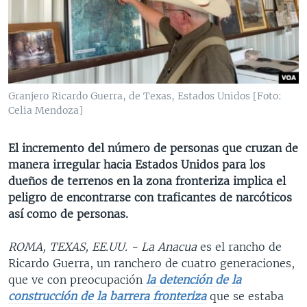
MULTIMEDIA
VENEZUELA
NICARAGUA
ECONOMÍA
PROGRAMAS TV
BRASIL
ENTRETENIMIENTO Y CULTURA
VIDEOS
RADIO
TECNOLOGÍA
FOTOGRAFÍA
EL MUNDO AL DÍA
DIRECT
DEPORTES
AUDIOS
FORO INTERAMERICANO
AVANCE INFORMATIVO
Granjero Ricardo Guerra, de Texas, Estados Unidos [Foto:
Celia Mendoza]
DOCUMENTALES DE LA VOA
CIENCIA Y SALUD
VISIÓN 360
AUDIONOTICIAS
LAS CLAVES
BUENOS DÍAS AMÉRICA
El incremento del número de personas que cruzan de
Learning English
PANORAMA
ESTADOS UNIDOS AL DÍA
manera irregular hacia Estados Unidos para los
dueños de terrenos en la zona fronteriza implica el
SÍGANOS
EL MUNDO AL DÍA [RADIO]
peligro de encontrarse con traficantes de narcóticos
FORO [RADIO]
así como de personas.
DEPORTIVO INTERNACIONAL
ROMA, TEXAS, EE.UU. - La Anacua
es el rancho de
Idiomas
NOTA ECONÓMICA
Ricardo Guerra, un ranchero de cuatro generaciones,
que ve con preocupación
la detención de la
ENTRETENIMIENTO
construcción de la barrera fronteriza
que se estaba