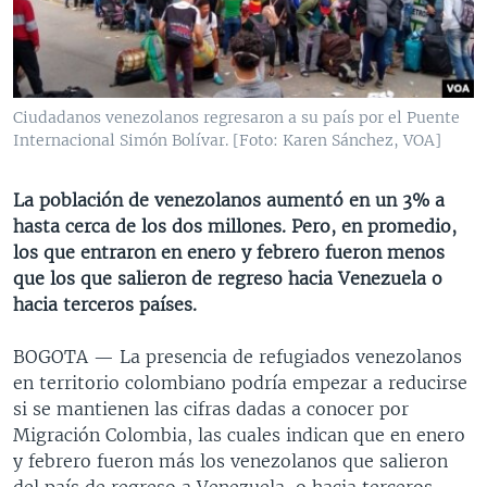
MULTIMEDIA
VENEZUELA
NICARAGUA
ECONOMÍA
PROGRAMAS TV
BRASIL
ENTRETENIMIENTO Y CULTURA
VIDEOS
RADIO
TECNOLOGÍA
FOTOGRAFÍA
EL MUNDO AL DÍA
Ciudadanos venezolanos regresaron a su país por el Puente
DIRECT
DEPORTES
AUDIOS
FORO INTERAMERICANO
AVANCE INFORMATIVO
Internacional Simón Bolívar. [Foto: Karen Sánchez, VOA]
DOCUMENTALES DE LA VOA
CIENCIA Y SALUD
VISIÓN 360
AUDIONOTICIAS
La población de venezolanos aumentó en un 3% a
LAS CLAVES
BUENOS DÍAS AMÉRICA
hasta cerca de los dos millones. Pero, en promedio,
Learning English
los que entraron en enero y febrero fueron menos
PANORAMA
ESTADOS UNIDOS AL DÍA
que los que salieron de regreso hacia Venezuela o
SÍGANOS
EL MUNDO AL DÍA [RADIO]
hacia terceros países.
FORO [RADIO]
BOGOTA —
La presencia de refugiados venezolanos
DEPORTIVO INTERNACIONAL
en territorio colombiano podría empezar a reducirse
Idiomas
si se mantienen las cifras dadas a conocer por
NOTA ECONÓMICA
Migración Colombia, las cuales indican que en enero
ENTRETENIMIENTO
y febrero fueron más los venezolanos que salieron
del país de regreso a Venezuela, o hacia terceros