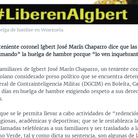
uelga de hambre en Venezuela.
teniente coronel Igbert José Marín Chaparro dice que las
imando” la huelga de hambre porque “lo ven inquebrant
amiliares de Igbert José Marín Chaparro, un teniente cor
olano considerado preso político que se encuentra deten
ral de Contrainteligencia Militar (DGCIM) en Boleíta, Ca
 días en huelga de hambre exigiendo respeto a sus dere
s.
, que se le permita llevar a cabo actividades de “redenci
ligiosas, académicas y deportivas; que se le restablezca l
llamadas telefónicas a sus familiares y ser trasladado a l
o Verde, tal y como dicta su sentencia, son algunas de l