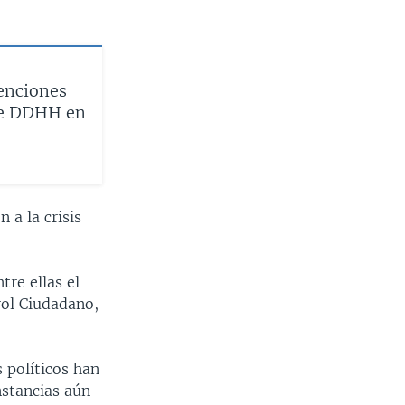
enciones
 de DDHH en
 a la crisis
re ellas el
rol Ciudadano,
 políticos han
nstancias aún