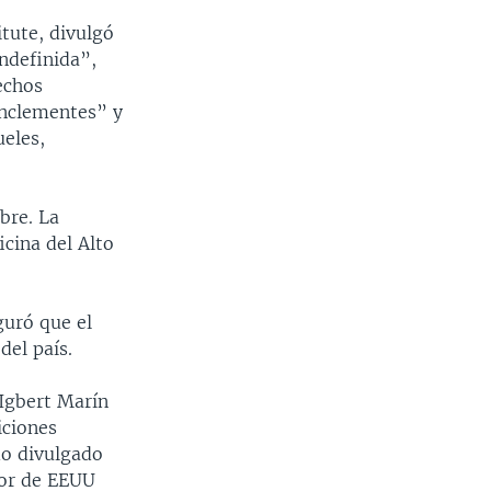
Ancho
px
tute, divulgó
ndefinida”,
echos
inclementes” y
ueles,
bre. La
icina del Alto
guró que el
del país.
 Igbert Marín
iciones
do divulgado
dor de EEUU