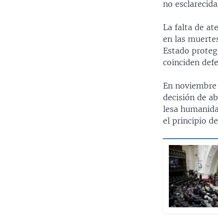
no esclarecida
La falta de at
en las muertes
Estado protege
coinciden def
En noviembre d
decisión de a
lesa humanida
el principio 