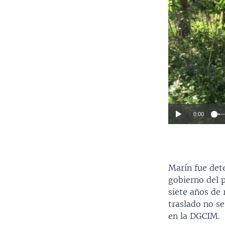
0:00
Marín fue dete
gobierno del 
siete años de 
traslado no s
en la DGCIM.