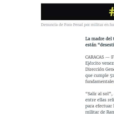
Denuncia de Foro Penal por militar en h
La madre del 
están “desest
CARACAS —
F
Ejército venez
Dirección Gene
que cumple 51
fundamentale
“Salir al sol”
entre ellas re
para efectuar 
militar de Ram