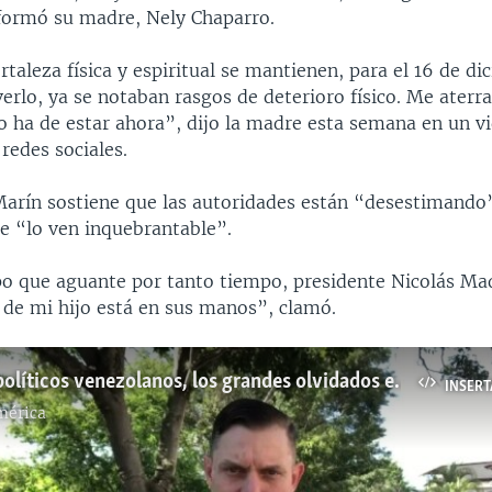
informó su madre, Nely Chaparro.
taleza física y espiritual se mantienen, para el 16 de d
erlo, ya se notaban rasgos de deterioro físico. Me aterra
 ha de estar ahora”, dijo la madre esta semana en un v
 redes sociales.
arín sostiene que las autoridades están “desestimando”
 “lo ven inquebrantable”.
o que aguante por tanto tiempo, presidente Nicolás Mad
a de mi hijo está en sus manos”, clamó.
Los presos políticos venezolanos, los grandes olvidados en México
INSERT
mérica