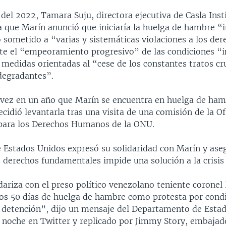
el 2022, Tamara Suju, directora ejecutiva de Casla Insti
a que Marín anunció que iniciaría la huelga de hambre “i
 sometido a “varias y sistemáticas violaciones a los der
e el “empeoramiento progresivo” de las condiciones “
 medidas orientadas al “cese de los constantes tratos cr
degradantes”.
 vez en un año que Marín se encuentra en huelga de ham
cidió levantarla tras una visita de una comisión de la Of
para los Derechos Humanos de la ONU.
e Estados Unidos expresó su solidaridad con Marín y ase
s derechos fundamentales impide una solución a la crisis 
ariza con el preso político venezolano teniente coronel
los 50 días de huelga de hambre como protesta por cond
detención”, dijo un mensaje del Departamento de Esta
la noche en Twitter y replicado por Jimmy Story, embaja