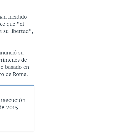
han incidido
ece que “el
 su libertad”,
 anunció su
 crímenes de
to basado en
uto de Roma.
rsecución
de 2015