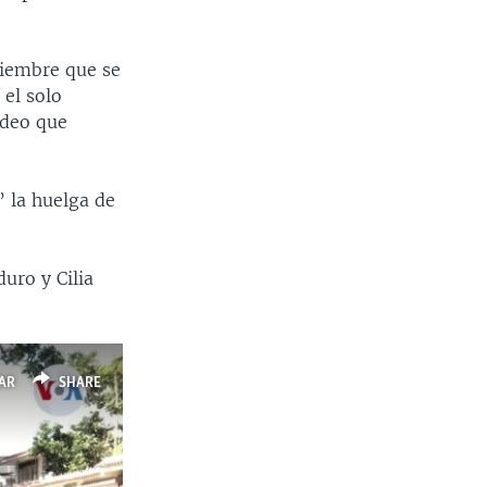
iciembre que se
 el solo
ideo que
 la huelga de
uro y Cilia
AR
SHARE