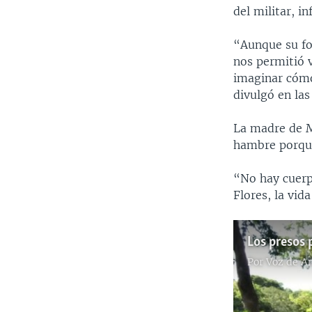
del militar, 
“Aunque su for
nos permitió v
imaginar cómo
divulgó en las
La madre de M
hambre porque
“No hay cuerp
Flores, la vid
Por
Voz de A