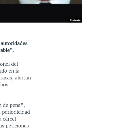
 autoridades
able”.
onel del
ido en la
racas, alertan
chos
ón de pena”,
a periodicidad
a cárcel
as peticiones