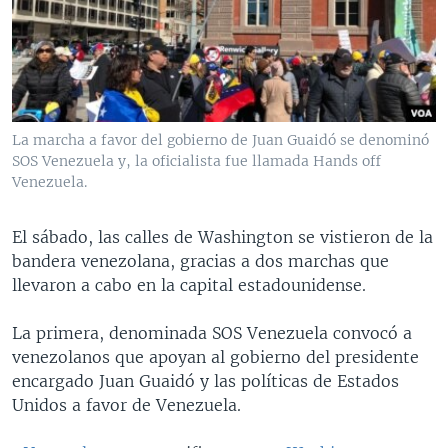
MULTIMEDIA
VENEZUELA
NICARAGUA
ECONOMÍA
PROGRAMAS TV
BRASIL
ENTRETENIMIENTO Y CULTURA
VIDEOS
RADIO
TECNOLOGÍA
FOTOGRAFÍA
EL MUNDO AL DÍA
DIRECT
DEPORTES
AUDIOS
FORO INTERAMERICANO
AVANCE INFORMATIVO
La marcha a favor del gobierno de Juan Guaidó se denominó
SOS Venezuela y, la oficialista fue llamada Hands off
DOCUMENTALES DE LA VOA
CIENCIA Y SALUD
VISIÓN 360
AUDIONOTICIAS
Venezuela.
LAS CLAVES
BUENOS DÍAS AMÉRICA
Learning English
PANORAMA
ESTADOS UNIDOS AL DÍA
El sábado, las calles de Washington se vistieron de la
bandera venezolana, gracias a dos marchas que
SÍGANOS
EL MUNDO AL DÍA [RADIO]
llevaron a cabo en la capital estadounidense.
FORO [RADIO]
La primera, denominada SOS Venezuela convocó a
DEPORTIVO INTERNACIONAL
venezolanos que apoyan al gobierno del presidente
Idiomas
NOTA ECONÓMICA
encargado Juan Guaidó y las políticas de Estados
Unidos a favor de Venezuela.
ENTRETENIMIENTO