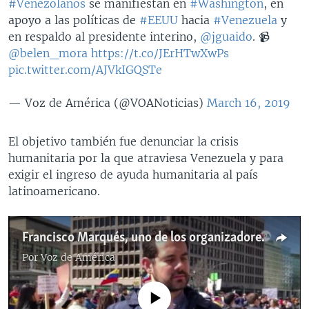
#Venezolanos
se manifiestan en
#Washington
, en
apoyo a las políticas de
#EEUU
hacia
#Venezuela
y
en respaldo al presidente interino,
@jguaido
. 📹
@belen_mora
https://t.co/JErHTwXwPs
pic.twitter.com/AJVkIGQSTe
— Voz de América (@VOANoticias)
March 16, 2019
El objetivo también fue denunciar la crisis
humanitaria por la que atraviesa Venezuela y para
exigir el ingreso de ayuda humanitaria al país
latinoamericano.
Francisco Marqués, uno de los organizadores de la marcha SOS Venezuela
Por
Voz de América
No media source currently available