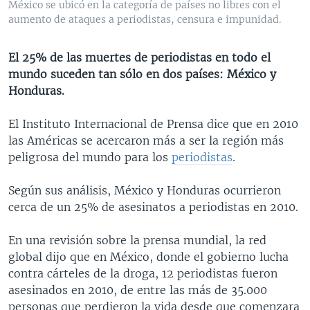
México se ubicó en la categoría de países no libres con el
MULTIMEDIA
VENEZUELA
NICARAGUA
ECONOMÍA
aumento de ataques a periodistas, censura e impunidad.
PROGRAMAS TV
BRASIL
ENTRETENIMIENTO Y CULTURA
VIDEOS
El 25% de las muertes de periodistas en todo el
RADIO
TECNOLOGÍA
FOTOGRAFÍA
EL MUNDO AL DÍA
mundo suceden tan sólo en dos países: México y
DIRECT
DEPORTES
AUDIOS
FORO INTERAMERICANO
AVANCE INFORMATIVO
Honduras.
DOCUMENTALES DE LA VOA
CIENCIA Y SALUD
VISIÓN 360
AUDIONOTICIAS
El Instituto Internacional de Prensa dice que en 2010
LAS CLAVES
BUENOS DÍAS AMÉRICA
las Américas se acercaron más a ser la región más
Learning English
peligrosa del mundo para los
periodistas
.
PANORAMA
ESTADOS UNIDOS AL DÍA
SÍGANOS
EL MUNDO AL DÍA [RADIO]
Según sus análisis, México y Honduras ocurrieron
cerca de un 25% de asesinatos a periodistas en 2010.
FORO [RADIO]
DEPORTIVO INTERNACIONAL
En una revisión sobre la prensa mundial, la red
Idiomas
global dijo que en México, donde el gobierno lucha
NOTA ECONÓMICA
contra cárteles de la droga, 12 periodistas fueron
ENTRETENIMIENTO
asesinados en 2010, de entre las más de 35.000
personas que perdieron la vida desde que comenzara