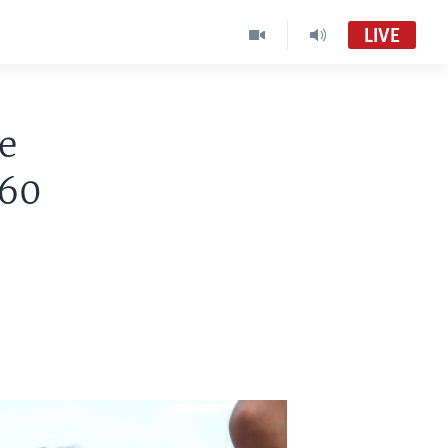
LIVE
e
 60