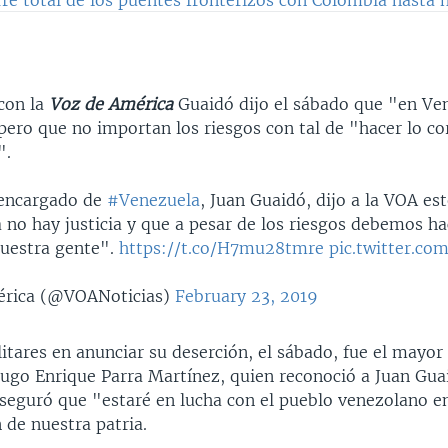
 con la
Voz de América
Guaidó dijo el sábado que "en Ve
 pero que no importan los riesgos con tal de "hacer lo co
".
 encargado de
#Venezuela
, Juan Guaidó, dijo a la VOA es
no hay justicia y que a pesar de los riesgos debemos ha
nuestra gente".
https://t.co/H7mu28tmre
pic.twitter.c
rica (@VOANoticias)
February 23, 2019
litares en anunciar su deserción, el sábado, fue el mayor 
ugo Enrique Parra Martínez, quien reconoció a Juan Gu
aseguró que "estaré en lucha con el pueblo venezolano 
 de nuestra patria.