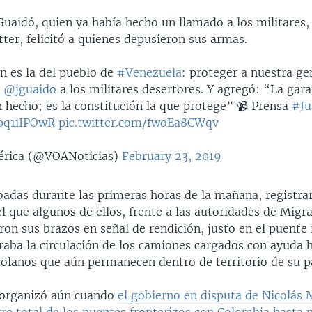
Guaidó, quien ya había hecho un llamado a los militares,
ter, felicitó a quienes depusieron sus armas.
n es la del pueblo de
#Venezuela
: proteger a nuestra ge
o
@jguaido
a los militares desertores. Y agregó: “La gara
 hecho; es la constitución la que protege” 📹 Prensa
#Ju
Ppq1iIPOwR
pic.twitter.com/fwoEa8CWqv
rica (@VOANoticias)
February 23, 2019
adas durante las primeras horas de la mañana, registrar
 que algunos de ellos, frente a las autoridades de Migr
on sus brazos en señal de rendición, justo en el puente 
eraba la circulación de los camiones cargados con ayuda 
zolanos que aún permanecen dentro de territorio de su pa
 organizó aún cuando
el gobierno en disputa de Nicolás
rre total de los puentes fronterizos con Colombia hasta 