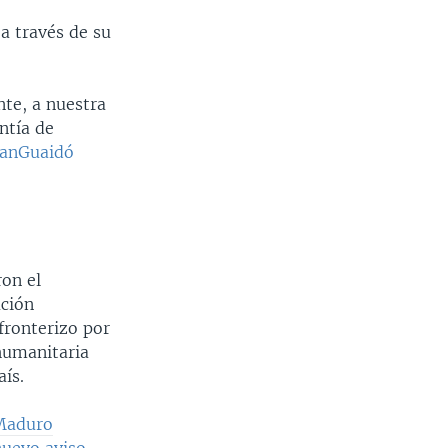
 a través de su
nte, a nuestra
ntía de
anGuaidó
on el
ación
fronterizo por
humanitaria
ís.
 Maduro
nuevo aviso.