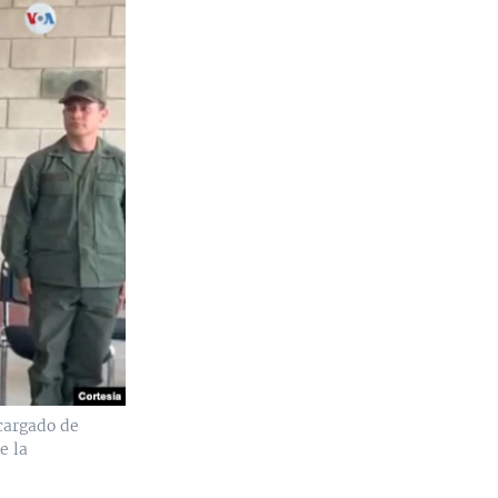
ncargado de
e la