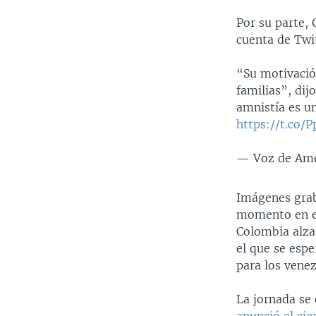
Por su parte, 
cuenta de Twit
“Su motivació
familias”, dij
amnistía es un
https://t.co/
— Voz de Amé
Imágenes grab
momento en el
Colombia alzar
el que se esp
para los vene
La jornada se
anunció el cie