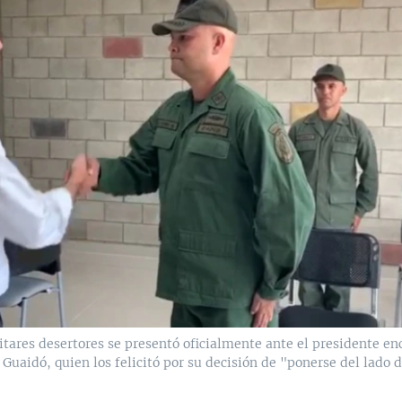
itares desertores se presentó oficialmente ante el presidente e
Guaidó, quien los felicitó por su decisión de "ponerse del lado d