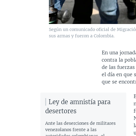
Según un comunicado oficial de Migració
sus armas y fueron a Colombia.
En una jornad
contra la pobl
de las fuerza
el día en que
que se encont
E
Ley de amnistía para
desertores
Ante las deserciones de militares
venezolanos frente a las