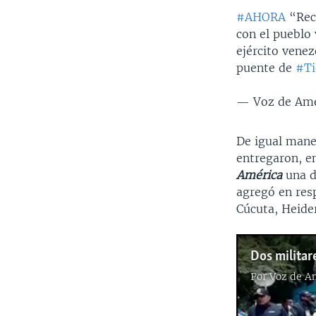
#AHORA
“Reco
con el pueblo
ejército venez
puente de
#Ti
— Voz de Amé
De igual mane
entregaron, e
América
una de
agregó en res
Cúcuta, Heide
Por
Voz de A