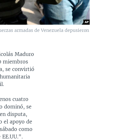
 fuerzas armadas de Venezuela depusieron
Nicolás Maduro
 60 miembros
, se convirtió
 humanitaria
l.
menos cuatro
o dominó, se
en disputa,
o el apoyo de
l sábado como
 EE.UU.".