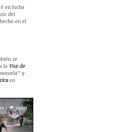
ré en lucha
or del
 hecho en el
mbién se
a la
Voz de
enezuela" y
rica
en
AR
SHARE