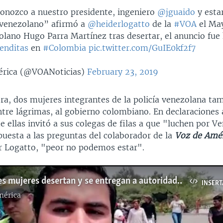
nozco a nuestro presidente, ingeniero
@jguaido
y esta
 venezolano” afirmó a
@heiderlogatto
de la
#VOA
el May
olano Hugo Parra Martínez tras desertar, el anuncio fue
enditas
en
#Colombia
pic.twitter.com/GuIE0kf2f7
rica (@VOANoticias)
February 23, 2019
ra, dos mujeres integrantes de la policía venezolana ta
ntre lágrimas, al gobierno colombiano. En declaraciones 
 ellas invitó a sus colegas de filas a que "luchen por V
puesta a las preguntas del colaborador de la
Voz de Amé
r Logatto, "peor no podemos estar".
Dos militares mujeres desertan y se entregan a autoridades colombianas
INSERT
mérica