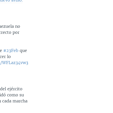
nezuela no
rrecto por
te
#23Feb
que
cer lo
om/WFLaz34vw3
del ejército
aidó como su
en cada marcha