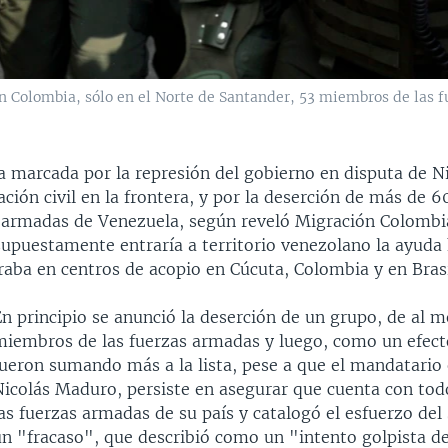
n Colombia, sólo en el Norte de Santander, 53 miembros de las
a marcada por la represión del gobierno en disputa de 
ación civil en la frontera, y por la deserción de más de
s armadas de Venezuela, según reveló Migración Colombia
 supuestamente entraría a territorio venezolano la ayuda
raba en centros de acopio en Cúcuta, Colombia y en Brasi
n principio se anunció la deserción de un grupo, de al 
miembros de las fuerzas armadas y luego, como un efect
fueron sumando más a la lista, pese a que el mandatario 
Nicolás Maduro, persiste en asegurar que cuenta con tod
las fuerzas armadas de su país y catalogó el esfuerzo de
un "fracaso", que describió como un "intento golpista de