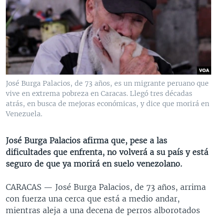
MULTIMEDIA
VENEZUELA
NICARAGUA
ECONOMÍA
PROGRAMAS TV
BRASIL
ENTRETENIMIENTO Y CULTURA
VIDEOS
RADIO
TECNOLOGÍA
FOTOGRAFÍA
EL MUNDO AL DÍA
DIRECT
DEPORTES
AUDIOS
FORO INTERAMERICANO
AVANCE INFORMATIVO
DOCUMENTALES DE LA VOA
CIENCIA Y SALUD
VISIÓN 360
AUDIONOTICIAS
José Burga Palacios, de 73 años, es un migrante peruano que
vive en extrema pobreza en Caracas. Llegó tres décadas
LAS CLAVES
BUENOS DÍAS AMÉRICA
atrás, en busca de mejoras económicas, y dice que morirá en
Learning English
PANORAMA
ESTADOS UNIDOS AL DÍA
Venezuela.
SÍGANOS
EL MUNDO AL DÍA [RADIO]
José Burga Palacios afirma que, pese a las
FORO [RADIO]
dificultades que enfrenta, no volverá a su país y está
seguro de que ya morirá en suelo venezolano.
DEPORTIVO INTERNACIONAL
Idiomas
NOTA ECONÓMICA
CARACAS —
José Burga Palacios, de 73 años, arrima
con fuerza una cerca que está a medio andar,
ENTRETENIMIENTO
mientras aleja a una decena de perros alborotados