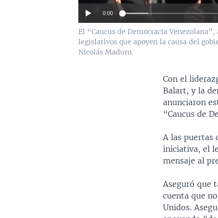
0:00
El “Caucus de Democracia Venezolana”, al
legislativos que apoyen la causa del gob
Nicolás Maduro.
Con el lideraz
Balart, y la 
anunciaron es
“Caucus de De
A las puertas 
iniciativa, el
mensaje al pr
Aseguró que t
cuenta que no 
Unidos. Asegu