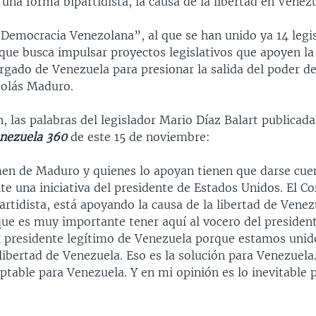
na forma bipartidista, la causa de la libertad en Venez
 Democracia Venezolana”, al que se han unido ya 14 legis
 que busca impulsar proyectos legislativos que apoyen la
rgado de Venezuela para presionar la salida del poder de
colás Maduro.
, las palabras del legislador Mario Díaz Balart publicada
nezuela 360
de este 15 de noviembre:
men de Maduro y quienes lo apoyan tienen que darse cue
e una iniciativa del presidente de Estados Unidos. El C
rtidista, está apoyando la causa de la libertad de Venez
que es muy importante tener aquí al vocero del president
 presidente legítimo de Venezuela porque estamos unid
 libertad de Venezuela. Eso es la solución para Venezuela.
ptable para Venezuela. Y en mi opinión es lo inevitable p