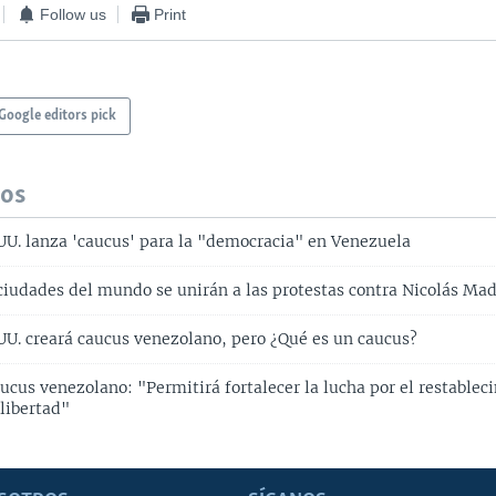
Follow us
Print
Google editors pick
dos
UU. lanza 'caucus' para la "democracia" en Venezuela
ciudades del mundo se unirán a las protestas contra Nicolás Ma
UU. creará caucus venezolano, pero ¿​Qué es un caucus?
ucus venezolano: "Permitirá fortalecer la lucha por el restablec
libertad"