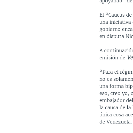
apoyando “de u
El “Caucus de
una iniciativa
gobierno enca
en disputa Ni
A continuación
emisión de
Ve
“Para el régi
no es solament
una forma bipa
eso, creo yo, 
embajador del
la causa de la
única cosa ace
de Venezuela.