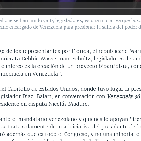
 que se han unido ya 14 legisladores, es una iniciativa que bus
ierno encargado de Venezuela para presionar la salida del poder 
go de los representantes por Florida, el republicano Mar
demócrata Debbie Wasserman-Schultz, legisladores de am
te miércoles la creación de un proyecto bipartidista, co
mocracia en Venezuela”.
del Capitolio de Estados Unidos, donde tuvo lugar la pre
 legislador Diaz-Balart, en conversación con
Venezuela 36
esidente en disputa Nicolás Maduro.
anto el mandatario venezolano y quienes lo apoyan “tie
se trata solamente de una iniciativa del presidente de l
ró además que es todo el Congreso, y no una minoría, el