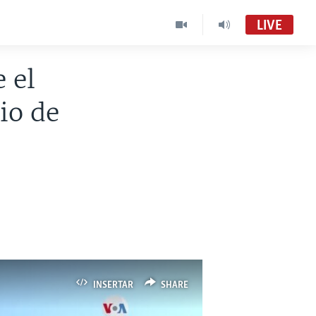
LIVE
 el
Visión 360 [Radio]
Audio en vivo
io de
Visión 360:
VOA Spanish MC01
INSERTAR
SHARE