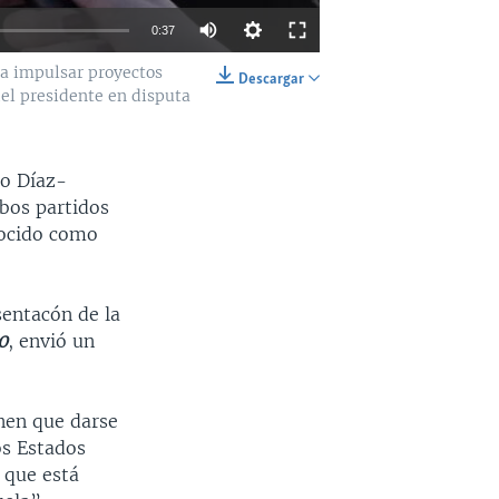
0:37
ca impulsar proyectos
Descargar
del presidente en disputa
INSERTAR
SHARE
io Díaz-
bos partidos
nocido como
sentacón de la
0
, envió un
nen que darse
os Estados
 que está