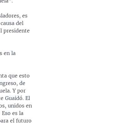
uela”.
ladores, es
 causa del
l presidente
s en la
nta que esto
ongreso, de
uela. Y por
e Guaidó. El
os, unidos en
 Eso es la
ara el futuro