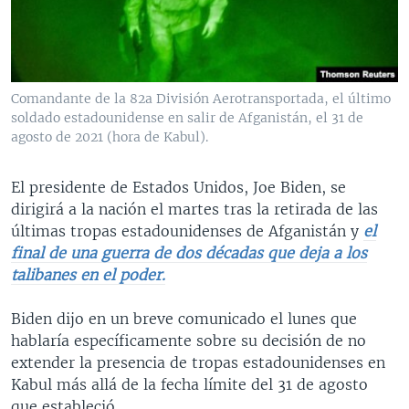
MULTIMEDIA
VENEZUELA
NICARAGUA
ECONOMÍA
PROGRAMAS TV
BRASIL
ENTRETENIMIENTO Y CULTURA
VIDEOS
RADIO
TECNOLOGÍA
FOTOGRAFÍA
EL MUNDO AL DÍA
Comandante de la 82a División Aerotransportada, el último
DIRECT
DEPORTES
AUDIOS
FORO INTERAMERICANO
AVANCE INFORMATIVO
soldado estadounidense en salir de Afganistán, el 31 de
agosto de 2021 (hora de Kabul).
DOCUMENTALES DE LA VOA
CIENCIA Y SALUD
VISIÓN 360
AUDIONOTICIAS
LAS CLAVES
BUENOS DÍAS AMÉRICA
El presidente de Estados Unidos, Joe Biden, se
Learning English
dirigirá a la nación el martes tras la retirada de las
PANORAMA
ESTADOS UNIDOS AL DÍA
últimas tropas estadounidenses de Afganistán y
el
SÍGANOS
EL MUNDO AL DÍA [RADIO]
final de una guerra de dos décadas que deja a los
talibanes en el poder.
FORO [RADIO]
DEPORTIVO INTERNACIONAL
Biden dijo en un breve comunicado el lunes que
Idiomas
hablaría específicamente sobre su decisión de no
NOTA ECONÓMICA
extender la presencia de tropas estadounidenses en
ENTRETENIMIENTO
Kabul más allá de la fecha límite del 31 de agosto
que estableció.