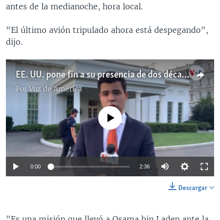
antes de la medianoche, hora local.
"El último avión tripulado ahora está despegando",
dijo.
EE. UU. pone fin a su presencia de dos décadas en Afganistán
Por
Voz de América
No media source currently available
0:00
2:36
Descargar
"Es una misión que llevó a Osama bin Laden ante la