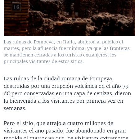
Las ruinas de Pompeya, en Italia, abrieron al público el
martes, pero la afluencia fue mínima, ya que las fronteras
se mantienen cerradas a los turistas extranjeros, los
principales visitantes de estos sitios.
Las ruinas de la ciudad romana de Pompeya,
destruidas por una erupción volcánica en el año 79
dC pero conservadas en una capa de cenizas, dieron
la bienvenida a los visitantes por primera vez en
semanas.
Pero el sitio, que atrajo a cuatro millones de
visitantes el año pasado, fue abandonado en gran
medida el martes ya que los visitantes extranjeros