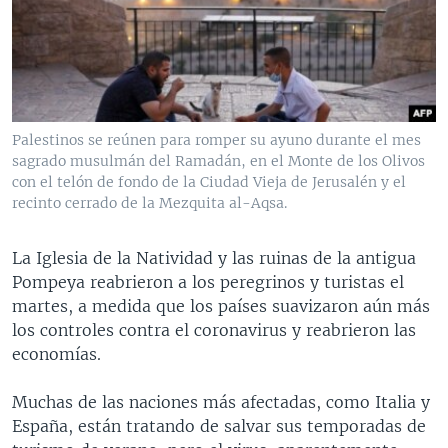
MULTIMEDIA
VENEZUELA
NICARAGUA
ECONOMÍA
PROGRAMAS TV
BRASIL
ENTRETENIMIENTO Y CULTURA
VIDEOS
RADIO
TECNOLOGÍA
FOTOGRAFÍA
EL MUNDO AL DÍA
DIRECT
DEPORTES
AUDIOS
FORO INTERAMERICANO
AVANCE INFORMATIVO
Palestinos se reúnen para romper su ayuno durante el mes
sagrado musulmán del Ramadán, en el Monte de los Olivos
DOCUMENTALES DE LA VOA
CIENCIA Y SALUD
VISIÓN 360
AUDIONOTICIAS
con el telón de fondo de la Ciudad Vieja de Jerusalén y el
LAS CLAVES
BUENOS DÍAS AMÉRICA
recinto cerrado de la Mezquita al-Aqsa.
Learning English
PANORAMA
ESTADOS UNIDOS AL DÍA
La Iglesia de la Natividad y las ruinas de la antigua
SÍGANOS
EL MUNDO AL DÍA [RADIO]
Pompeya reabrieron a los peregrinos y turistas el
martes, a medida que los países suavizaron aún más
FORO [RADIO]
los controles contra el coronavirus y reabrieron las
DEPORTIVO INTERNACIONAL
economías.
Idiomas
NOTA ECONÓMICA
Muchas de las naciones más afectadas, como Italia y
ENTRETENIMIENTO
España, están tratando de salvar sus temporadas de