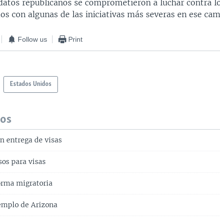
atos republicanos se comprometieron a luchar contra l
s con algunas de las iniciativas más severas en ese ca
Follow us
Print
Estados Unidos
dos
n entrega de visas
os para visas
forma migratoria
jemplo de Arizona