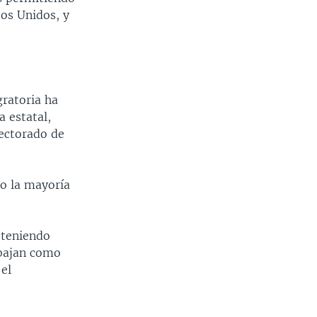
dos Unidos, y
ratoria ha
 estatal,
lectorado de
do la mayoría
 teniendo
abajan como
 el