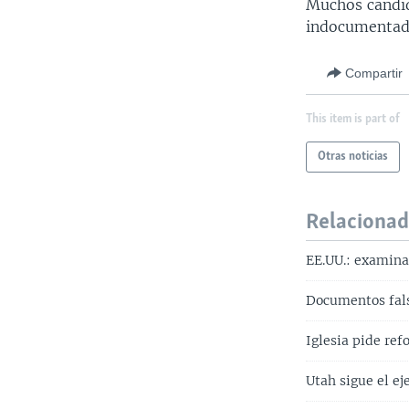
Muchos candid
indocumentado
Compartir
This item is part of
Otras noticias
Relaciona
EE.UU.: examina
Documentos fals
Iglesia pide re
Utah sigue el e