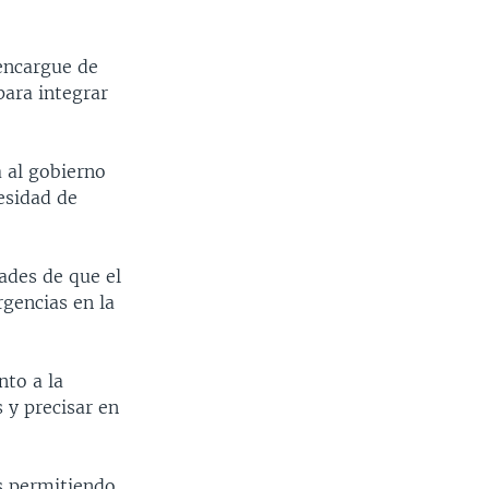
 encargue de
para integrar
 al gobierno
esidad de
dades de que el
gencias en la
nto a la
 y precisar en
es permitiendo