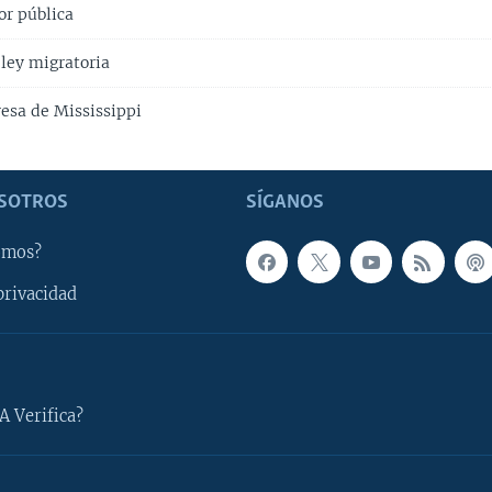
or pública
ley migratoria
esa de Mississippi
SOTROS
SÍGANOS
omos?
privacidad
A Verifica?