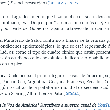
hez (@sanchezcastejon)
January 3, 2022
ito del agradecimiento que hizo publico en sus redes soc
lombiano, Iván Duque, por "la donación de más de 5,4 
er, por parte del Gobierno Español, a través del mecani
el Ministerio de Salud confirmó a finales de la semana 
condiciones epidemiológicas, lo que se está reportando 
alud, así como el tipo de cuadro clínico que están presen
stán acudiendo a los hospitales, indican la probabilidad
o en un pico".
ica, Chile ocupa el primer lugar de casos de ómicron, s
l, Puerto Rico, Argentina, Guayana Francesa, Ecuador, C
egún las cifras de la plataforma mundial de secuenciación
ive on Sharing All Influenza Data (
GISAID
).
 la Voz de América! Suscríbete a nuestro canal de
YouTu