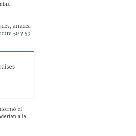
embre
unes, arranca
entre 50 y 59
países
nformó el
derían a la