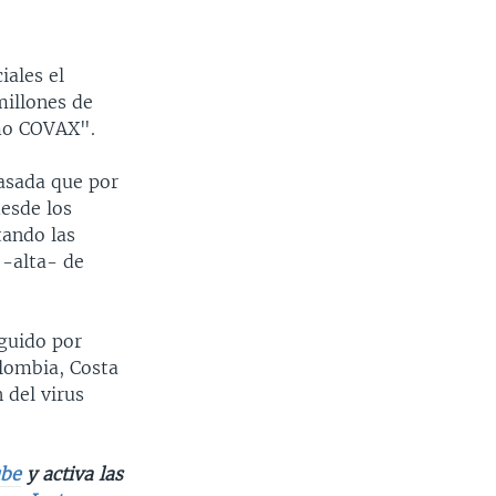
iales el
millones de
smo COVAX".
pasada que por
desde los
tando las
 -alta- de
eguido por
olombia, Costa
 del virus
be
y activa las