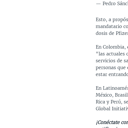
— Pedro Sánc
Esto, a propós
mandatario co
dosis de Pfiz
En Colombia, 
"las actuales 
servicios de s
personas que e
estar entrand
En Latinoamér
México, Brasi
Rica y Perú, s
Global Initiat
¡Conéctate con