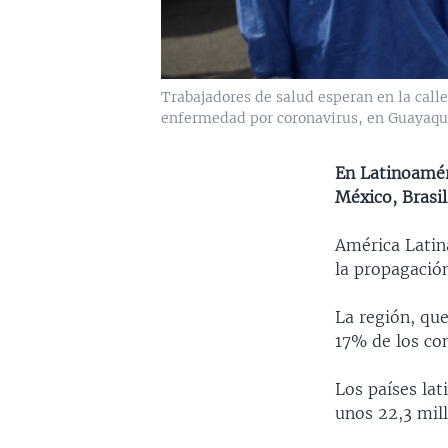
Trabajadores de salud esperan en la call
enfermedad por coronavirus, en Guayaquil
En Latinoamér
México, Brasil
América Latin
la propagació
La región, qu
17% de los con
Los países la
unos 22,3 mill