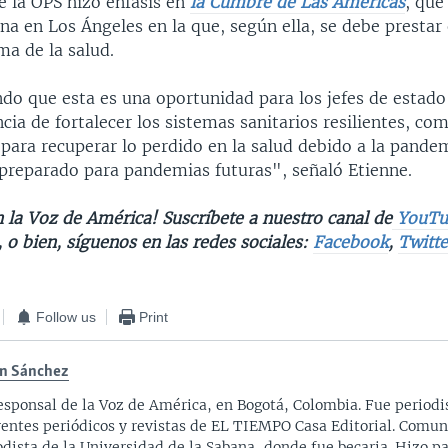
e la OPS hizo énfasis en
la Cumbre de Las Américas
, que
a en Los Ángeles en la que, según ella, se debe prestar 
ma de la salud.
do que esta es una oportunidad para los jefes de estado
cia de fortalecer los sistemas sanitarios resilientes, com
 para recuperar lo perdido en la salud debido a la pand
 preparado para pandemias futuras", señaló Etienne.
 la Voz de América! Suscríbete a nuestro canal de
YouTu
, o bien, síguenos en las redes sociales:
Facebook
,
Twitte
Follow us
Print
n Sánchez
esponsal de la Voz de América, en Bogotá, Colombia. Fue periodi
rentes periódicos y revistas de EL TIEMPO Casa Editorial. Comun
odista de la Universidad de la Sabana, donde fue becaria. Hizo p