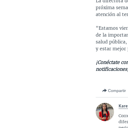
La directora d
próxima seman
atención al te
"Estamos vien
de la importan
salud pública,
y estar mejor
¡Conéctate con
notificaciones
Compartir
Kare
Corr
dife
peri