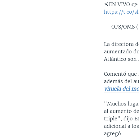
🚨EN VIVO 👉 
https://t.co/
— OPS/OMS 
La directora d
aumentado dura
Atlántico son
Comentó que l
además del au
viruela del m
"Muchos lugar
al aumento de
triple", dijo E
adicional a lo
agregó.