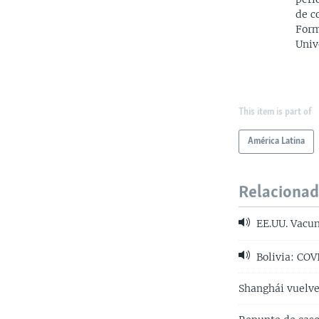
de c
Form
Univ
This item is part of
América Latina
Relaciona
EE.UU. Vacun
Bolivia: COV
Shanghái vuelve