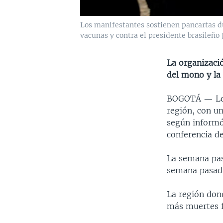
Los manifestantes sostienen pancartas d
vacunas y contra el presidente brasileño J
La organizació
del mono y la 
BOGOTÁ —
L
región, con u
según informó
conferencia de
La semana pas
semana pasada
La región don
más muertes f