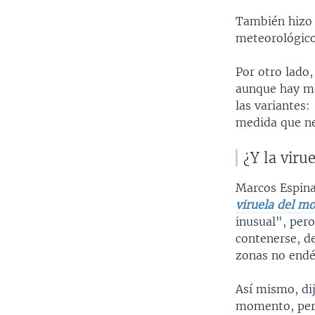
También hizo 
meteorológico
Por otro lado,
aunque hay me
las variantes
medida que ne
¿Y la viru
Marcos Espinal
viruela del m
inusual", per
contenerse, d
zonas no end
Así mismo, di
momento, pero