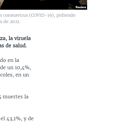
or coronavirus (COVID-19), pidiendo
o de 2021.
a, la viruela
as de salud.
do en la
 de un 10,4%,
coles, en un
5 muertes la
el 43,1%, y de