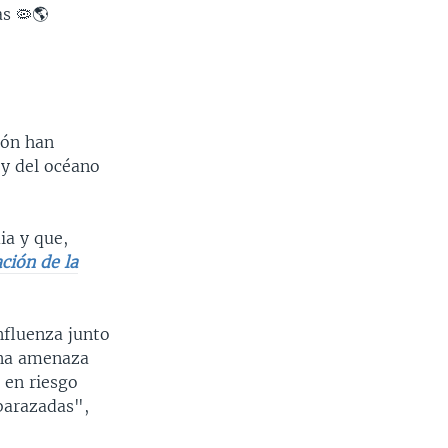
s 🦠🌎
ión han
 y del océano
ia y que,
ción de la
nfluenza junto
una amenaza
á en riesgo
mbarazadas",