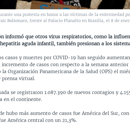
urante una protesta en honor a las víctimas de la enfermedad p
air Bolsonaro, frente al Palacio Planalto en Brasilia, el 8 de ener
n informó que otros virus respiratorios, como la influenz
hepatitis aguda infantil, también presionan a los sistem
os casos y muertes por COVID-19 han seguido aumentan
n incremento de casos con respecto a la semana anterior
 la Organización Panamericana de la Salud (OPS) el miér
 prensa virtual.
ada se registraron 1.087.390 de nuevos contagios y 4.15
 en el continente.
de hubo más aumento de casos fue América del Sur, con 
ue América central con un 21,3%.