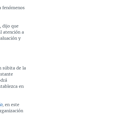
a fenómenos
, dijo que
l atención a
aluación y
n súbita de la
stante
odrá
stablezca en
jo
, en este
organización