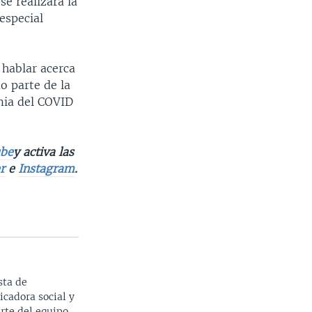
 se realizará la
especial
 hablar acerca
o parte de la
emia del COVID
be
y activa las
r
e
Instagram
.
sta de
icadora social y
arte del equipo