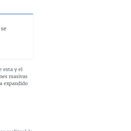
 se
 esta y el
ones masivas
ha expandido