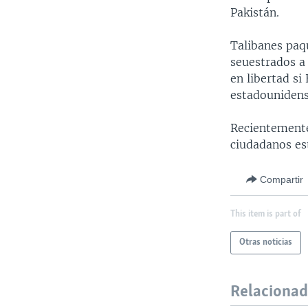
Pakistán.
Talibanes paq
seuestrados a 
en libertad si
estadounidens
Recientemente
ciudadanos es
Compartir
This item is part of
Otras noticias
Relaciona