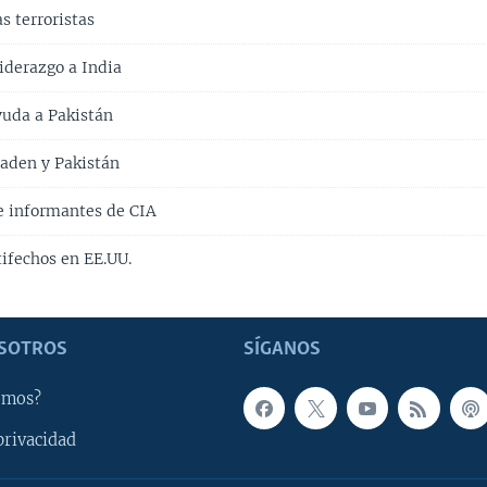
s terroristas
liderazgo a India
yuda a Pakistán
Laden y Pakistán
e informantes de CIA
ifechos en EE.UU.
SOTROS
SÍGANOS
omos?
privacidad