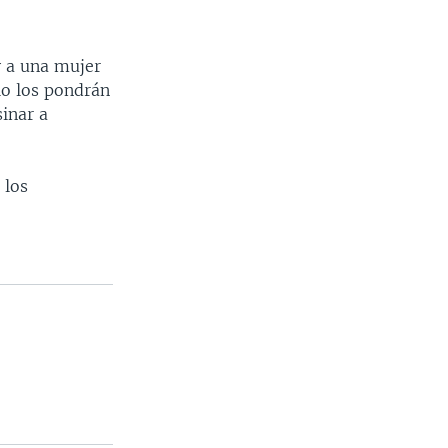
y a una mujer
lo los pondrán
sinar a
 los