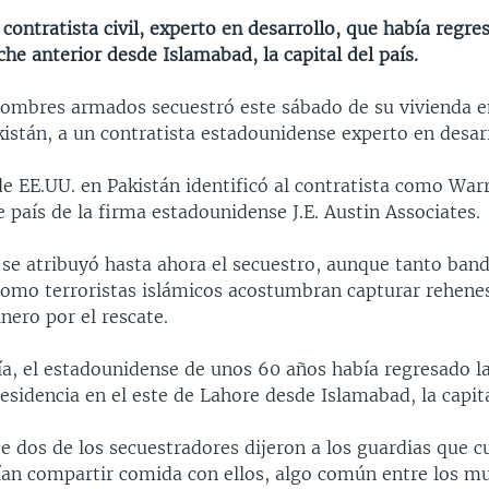
 contratista civil, experto en desarrollo, que había regre
che anterior desde Islamabad, la capital del país.
ombres armados secuestró este sábado de su vivienda en
istán, a un contratista estadounidense experto en desarr
e EE.UU. en Pakistán identificó al contratista como War
e país de la firma estadounidense J.E. Austin Associates.
se atribuyó hasta ahora el secuestro, aunque tanto ban
como terroristas islámicos acostumbran capturar rehenes
inero por el rescate.
cía, el estadounidense de unos 60 años había regresado l
residencia en el este de Lahore desde Islamabad, la capita
 dos de los secuestradores dijeron a los guardias que c
ían compartir comida con ellos, algo común entre los 