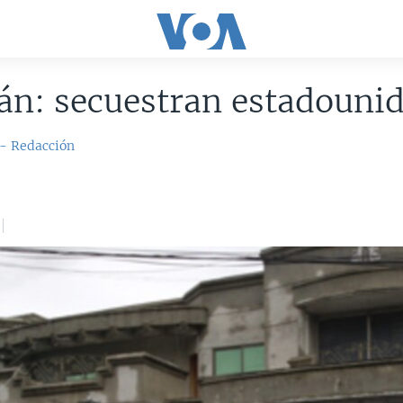
án: secuestran estadouni
 - Redacción