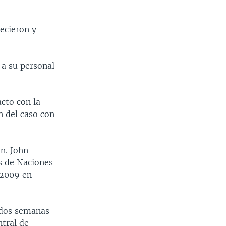
ecieron y
 a su personal
cto con la
n del caso con
án. John
s de Naciones
 2009 en
 dos semanas
ntral de