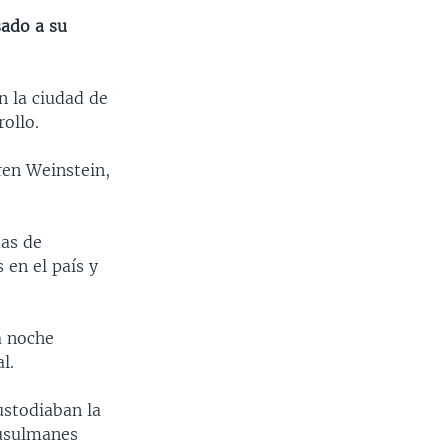
sado a su
 la ciudad de
ollo.
ren Weinstein,
das de
 en el país y
a noche
l.
ustodiaban la
musulmanes