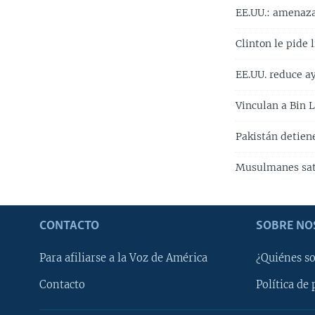
EE.UU.: amenaza
Clinton le pide 
EE.UU. reduce a
Vinculan a Bin 
Pakistán detien
Musulmanes sat
CONTACTO
SOBRE NO
Para afiliarse a la Voz de América
¿Quiénes s
Contacto
Política de 