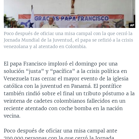
MULTIMEDIA
VENEZUELA
NICARAGUA
ECONOMÍA
PROGRAMAS TV
BRASIL
ENTRETENIMIENTO Y CULTURA
VIDEOS
RADIO
TECNOLOGÍA
FOTOGRAFÍA
EL MUNDO AL DÍA
Poco después de oficiar una misa campal con la que cerró la
DIRECT
DEPORTES
AUDIOS
FORO INTERAMERICANO
AVANCE INFORMATIVO
Jornada Mundial de la Juventud, el papa se refirió a la crisis
venezolana y al atentado en Colombia.
DOCUMENTALES DE LA VOA
CIENCIA Y SALUD
VISIÓN 360
AUDIONOTICIAS
LAS CLAVES
BUENOS DÍAS AMÉRICA
El papa Francisco imploró el domingo por una
Learning English
solución “justa” y “pacífica” a la crisis política en
PANORAMA
ESTADOS UNIDOS AL DÍA
Venezuela tras cerrar el mayor evento de la iglesia
SÍGANOS
EL MUNDO AL DÍA [RADIO]
católica con la juventud en Panamá. El pontífice
también rindió sobre el final un tributo póstumo a la
FORO [RADIO]
veintena de cadetes colombianos fallecidos en un
DEPORTIVO INTERNACIONAL
reciente atentado con coche bomba en la nación
Idiomas
vecina.
NOTA ECONÓMICA
ENTRETENIMIENTO
Poco después de oficiar una misa campal ante
700.000 personas con la que cerró la Jornada