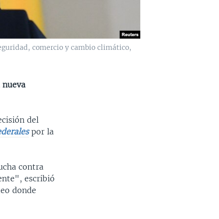
eguridad, comercio y cambio climático,
a nueva
cisión del
ederales
por la
ucha contra
nte", escribió
deo donde