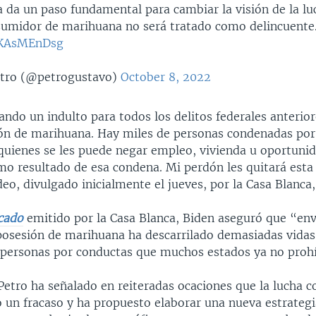
 da un paso fundamental para cambiar la visión de la lu
sumidor de marihuana no será tratado como delincuente
/SKAsMEnDsg
tro (@petrogustavo)
October 8, 2022
ndo un indulto para todos los delitos federales anterio
ón de marihuana. Hay miles de personas condenadas por
quienes se les puede negar empleo, vivienda u oportuni
mo resultado de esa condena. Mi perdón les quitará esta 
deo, divulgado inicialmente el jueves, por la Casa Blanca,
cado
emitido por la Casa Blanca, Biden aseguró que “env
 posesión de marihuana ha descarrilado demasiadas vidas
 personas por conductas que muchos estados ya no proh
Petro ha señalado en reiteradas ocaciones que la lucha c
o un fracaso y ha propuesto elaborar una nueva estrategi