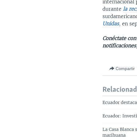
internacional
durante
la re
surdamericano
Unidas
,
en sep
Conéctate con 
notificaciones
Compartir
Relaciona
Ecuador destaca 
Ecuador: Invest
La Casa Blanca s
marihuana