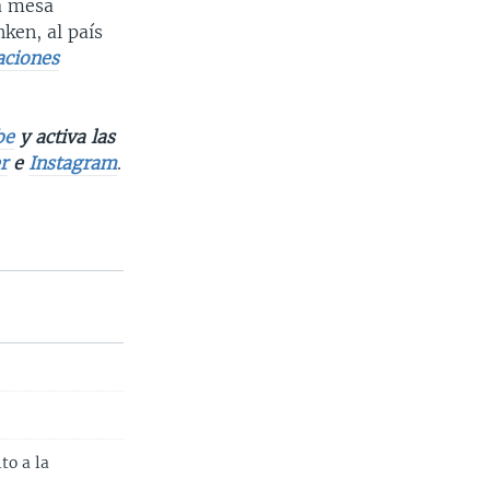
la mesa
nken, al país
aciones
be
y activa las
r
e
Instagram
.
to a la