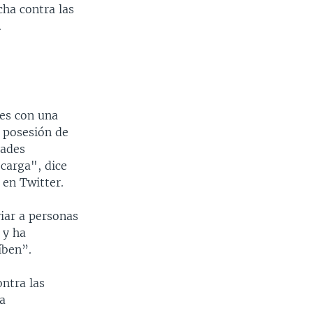
cha contra las
.
res con una
 posesión de
dades
carga", dice
 en Twitter.
iar a personas
 y ha
íben”.
ontra las
a