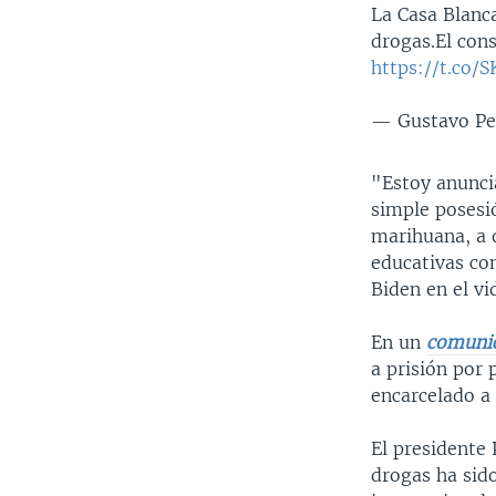
La Casa Blanca
drogas.El con
https://t.co
— Gustavo Pe
"Estoy anuncia
simple posesi
marihuana, a 
educativas co
Biden en el vi
En un
comuni
a prisión por
encarcelado a
El presidente 
drogas ha sid