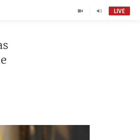
LIVE
as
de