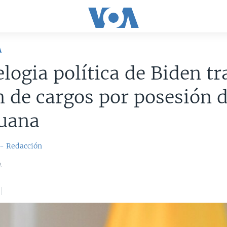
A
elogia política de Biden tr
 de cargos por posesión 
uana
 - Redacción
2