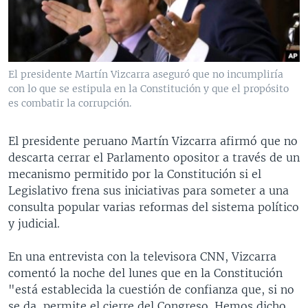
MULTIMEDIA
VENEZUELA
NICARAGUA
ECONOMÍA
PROGRAMAS TV
BRASIL
ENTRETENIMIENTO Y CULTURA
VIDEOS
RADIO
TECNOLOGÍA
FOTOGRAFÍA
EL MUNDO AL DÍA
El presidente Martín Vizcarra aseguró que no incumpliría
DIRECT
DEPORTES
AUDIOS
FORO INTERAMERICANO
AVANCE INFORMATIVO
con lo que se estipula en la Constitución y que el propósito
es combatir la corrupción.
DOCUMENTALES DE LA VOA
CIENCIA Y SALUD
VISIÓN 360
AUDIONOTICIAS
LAS CLAVES
BUENOS DÍAS AMÉRICA
El presidente peruano Martín Vizcarra afirmó que no
Learning English
descarta cerrar el Parlamento opositor a través de un
PANORAMA
ESTADOS UNIDOS AL DÍA
mecanismo permitido por la Constitución si el
SÍGANOS
EL MUNDO AL DÍA [RADIO]
Legislativo frena sus iniciativas para someter a una
consulta popular varias reformas del sistema político
FORO [RADIO]
y judicial.
DEPORTIVO INTERNACIONAL
Idiomas
En una entrevista con la televisora CNN, Vizcarra
NOTA ECONÓMICA
comentó la noche del lunes que en la Constitución
ENTRETENIMIENTO
"está establecida la cuestión de confianza que, si no
se da, permite el cierre del Congreso. Hemos dicho