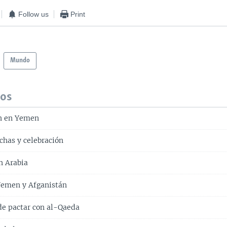
Follow us
Print
Mundo
dos
ón en Yemen
chas y celebración
n Arabia
Yemen y Afganistán
de pactar con al-Qaeda