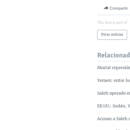
Compartir
This item is part of
Otras noticias
Relaciona
Mortal represi
Yemen: entre lu
Saleh operado e
EE.UU.: Sudán, 
Acusan a Saleh 