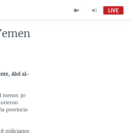
LIVE
 Yemen
ente, Abd al-
al menos 30
murieron
ña provincia
18 milicianos