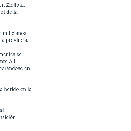
n Zinjibar.
ol de la
 milicianos
a provincia.
meníes se
nte Ali
uperándose en
ó herido en la
al
nsición