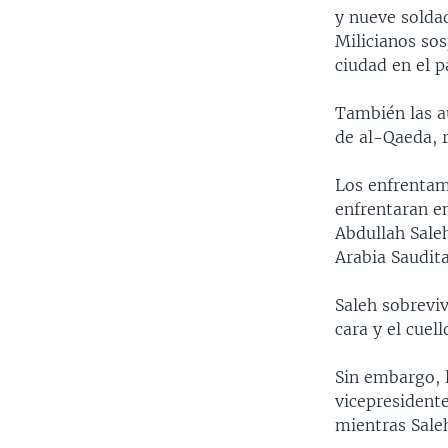
MULTIMEDIA
VENEZUELA
NICARAGUA
ECONOMÍA
y nueve solda
PROGRAMAS TV
BRASIL
ENTRETENIMIENTO Y CULTURA
VIDEOS
Milicianos so
ciudad en el 
RADIO
TECNOLOGÍA
FOTOGRAFÍA
EL MUNDO AL DÍA
DIRECT
DEPORTES
AUDIOS
FORO INTERAMERICANO
AVANCE INFORMATIVO
También las a
de al-Qaeda, 
DOCUMENTALES DE LA VOA
CIENCIA Y SALUD
VISIÓN 360
AUDIONOTICIAS
LAS CLAVES
BUENOS DÍAS AMÉRICA
Los enfrentam
enfrentaran en
PANORAMA
ESTADOS UNIDOS AL DÍA
Abdullah Sale
EL MUNDO AL DÍA [RADIO]
Arabia Saudita
FORO [RADIO]
Saleh sobreviv
DEPORTIVO INTERNACIONAL
cara y el cue
NOTA ECONÓMICA
Sin embargo, 
ENTRETENIMIENTO
vicepresidente
mientras Saleh