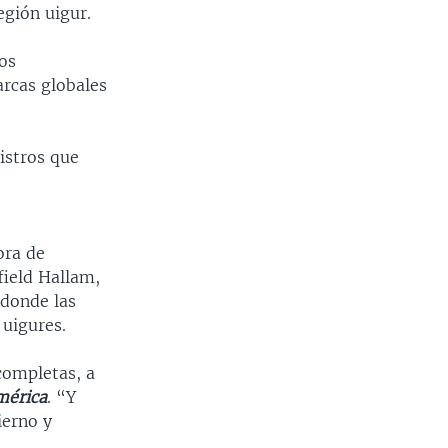
egión uigur.
os
arcas globales
istros que
ora de
ield Hallam,
 donde las
 uigures.
 completas, a
mérica
. “Y
ierno y