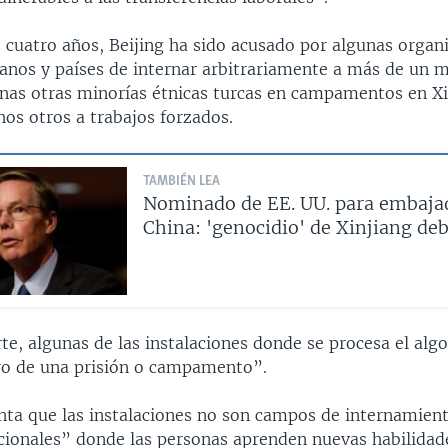
s cuatro años, Beijing ha sido acusado por algunas organ
nos y países de internar arbitrariamente a más de un m
unas otras minorías étnicas turcas en campamentos en Xi
os otros a trabajos forzados.
TAMBIÉN LEA
Nominado de EE. UU. para embaja
China: 'genocidio' de Xinjiang de
te, algunas de las instalaciones donde se procesa el alg
ro de una prisión o campamento”.
ta que las instalaciones no son campos de internamient
cionales” donde las personas aprenden nuevas habilidade