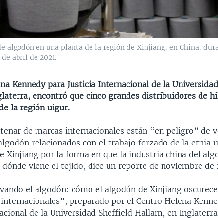
e algodón en una planta de la región de Xinjiang, en China, dura
de abril de 2021.
na Kennedy para Justicia Internacional de la Universidad
laterra, encontró que cinco grandes distribuidores de hil
e la región uigur.
tenar de marcas internacionales están “en peligro” de 
lgodón relacionados con el trabajo forzado de la etnia u
e Xinjiang por la forma en que la industria china del al
 dónde viene el tejido, dice un reporte de noviembre de 
avando el algodón: cómo el algodón de Xinjiang oscurece
 internacionales”, preparado por el Centro Helena Kenn
nacional de la Universidad Sheffield Hallam, en Inglaterr