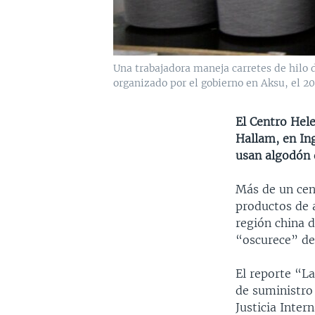
Una trabajadora maneja carretes de hilo d
organizado por el gobierno en Aksu, el 20 
El Centro Hele
Hallam, en Ing
usan algodón d
Más de un cen
productos de a
región china d
“oscurece” de
El reporte “L
de suministro
Justicia Inter