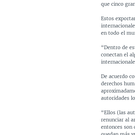
que cinco gran
Estos exporta
internacional
en todo el mu
“Dentro de es
conectan el a
internacionale
De acuerdo co
derechos huma
aproximadamen
autoridades lo
“Ellos (las au
renunciar al a
entonces son 
quedan más vul