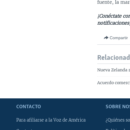
fuente, la mar
¡Conéctate con
notificaciones
Compartir
Relaciona
Nueva Zelanda r
Acuerdo comerci
CONTACTO
SOBRE NO
Para afiliarse a la Voz de América
¿Quiénes s