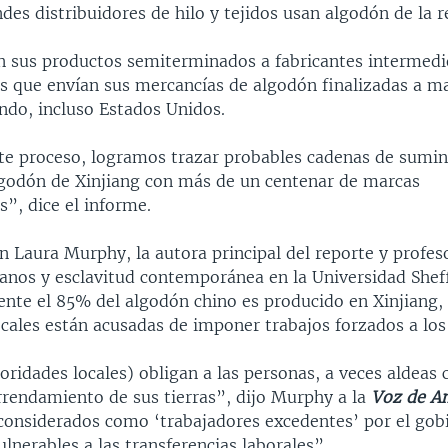
des distribuidores de hilo y tejidos usan algodón de la r
n sus productos semiterminados a fabricantes intermedi
es que envían sus mercancías de algodón finalizadas a m
ndo, incluso Estados Unidos.
te proceso, logramos trazar probables cadenas de sumin
lgodón de Xinjiang con más de un centenar de marcas
s”, dice el informe.
n Laura Murphy, la autora principal del reporte y profes
nos y esclavitud contemporánea en la Universidad Sheff
te el 85% del algodón chino es producido en Xinjiang,
cales están acusadas de imponer trabajos forzados a los
toridades locales) obligan a las personas, a veces aldeas
rrendamiento de sus tierras”, dijo Murphy a la
Voz de A
considerados como ‘trabajadores excedentes’ por el gob
nerables a las transferencias laborales”.