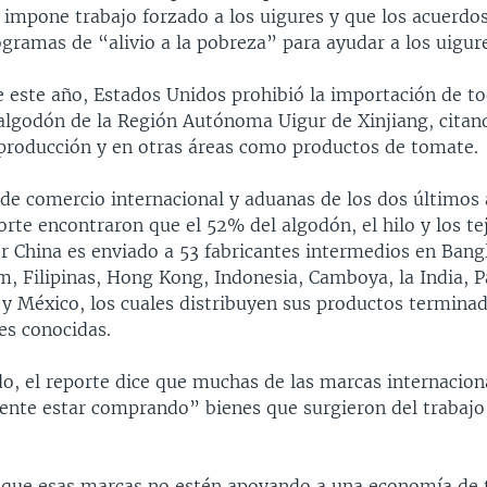
 impone trabajo forzado a los uigures y que los acuerdos
gramas de “alivio a la pobreza” para ayudar a los uigure
 este año, Estados Unidos prohibió la importación de to
algodón de la Región Autónoma Uigur de Xinjiang, citan
 producción y en otras áreas como productos de tomate.
de comercio internacional y aduanas de los dos últimos 
orte encontraron que el 52% del algodón, el hilo y los te
r China es enviado a 53 fabricantes intermedios en Bangl
m, Filipinas, Hong Kong, Indonesia, Camboya, la India, P
 y México, los cuales distribuyen sus productos terminad
es conocidas.
o, el reporte dice que muchas de las marcas internacion
ente estar comprando” bienes que surgieron del trabajo
 que esas marcas no estén apoyando a una economía de 