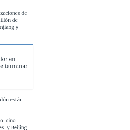
izaciones de
illón de
njiang y
dor en
be terminar
odón están
o, sino
s, y Beijing