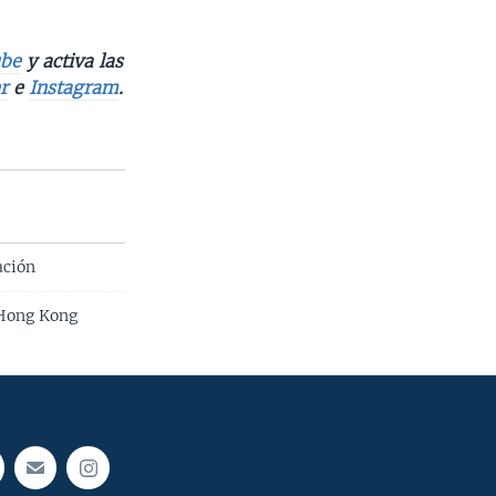
be
y activa las
r
e
Instagram
.
ación
 Hong Kong