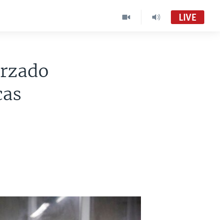
LIVE
orzado
cas