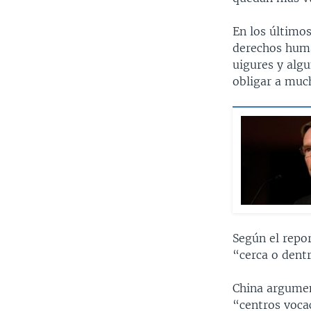
En los último
derechos huma
uigures y alg
obligar a much
Según el repor
“cerca o dent
China argumen
“centros voca