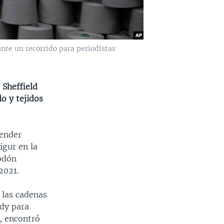
nte un recorrido para periodistas
 Sheffield
o y tejidos
vender
igur en la
godón
2021.
 las cadenas
edy para
a, encontró