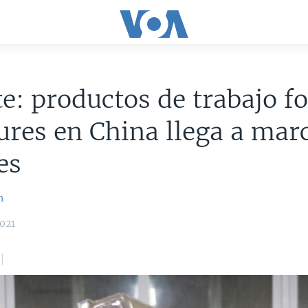
e: productos de trabajo f
ures en China llega a mar
es
n
021