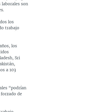
 laborales son
s.
dos los
do trabajo
años, los
jidos
adesh, Sri
akistán,
os a 103
ales “podrían
 forzado de
trabajo