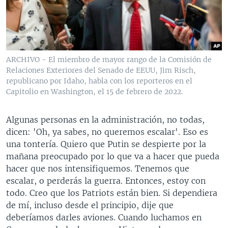
ARCHIVO - El miembro de mayor rango de la Comisión de
Relaciones Exteriores del Senado de EEUU, Jim Risch,
republicano por Idaho, habla con los reporteros en el
Capitolio en Washington, el 15 de febrero de 2022.
Algunas personas en la administración, no todas,
dicen: 'Oh, ya sabes, no queremos escalar'. Eso es
una tontería. Quiero que Putin se despierte por la
mañana preocupado por lo que va a hacer que pueda
hacer que nos intensifiquemos. Tenemos que
escalar, o perderás la guerra. Entonces, estoy con
todo. Creo que los Patriots están bien. Si dependiera
de mí, incluso desde el principio, dije que
deberíamos darles aviones. Cuando luchamos en