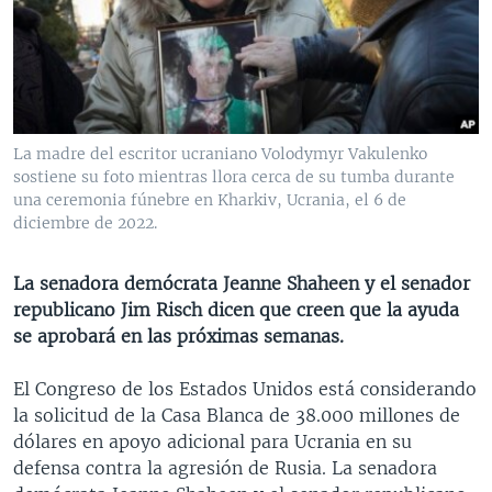
MULTIMEDIA
VENEZUELA
NICARAGUA
ECONOMÍA
PROGRAMAS TV
BRASIL
ENTRETENIMIENTO Y CULTURA
VIDEOS
RADIO
TECNOLOGÍA
FOTOGRAFÍA
EL MUNDO AL DÍA
DIRECT
DEPORTES
AUDIOS
FORO INTERAMERICANO
AVANCE INFORMATIVO
La madre del escritor ucraniano Volodymyr Vakulenko
sostiene su foto mientras llora cerca de su tumba durante
DOCUMENTALES DE LA VOA
CIENCIA Y SALUD
VISIÓN 360
AUDIONOTICIAS
una ceremonia fúnebre en Kharkiv, Ucrania, el 6 de
LAS CLAVES
BUENOS DÍAS AMÉRICA
diciembre de 2022.
Learning English
PANORAMA
ESTADOS UNIDOS AL DÍA
La senadora demócrata Jeanne Shaheen y el senador
SÍGANOS
EL MUNDO AL DÍA [RADIO]
republicano Jim Risch dicen que creen que la ayuda
se aprobará en las próximas semanas.
FORO [RADIO]
DEPORTIVO INTERNACIONAL
El Congreso de los Estados Unidos está considerando
Idiomas
la solicitud de la Casa Blanca de 38.000 millones de
NOTA ECONÓMICA
dólares en apoyo adicional para Ucrania en su
ENTRETENIMIENTO
defensa contra la agresión de Rusia. La senadora