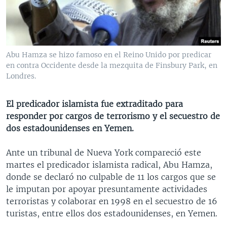
MULTIMEDIA
VENEZUELA
NICARAGUA
ECONOMÍA
PROGRAMAS TV
BRASIL
ENTRETENIMIENTO Y CULTURA
VIDEOS
RADIO
TECNOLOGÍA
FOTOGRAFÍA
EL MUNDO AL DÍA
Abu Hamza se hizo famoso en el Reino Unido por predicar
DIRECT
DEPORTES
AUDIOS
FORO INTERAMERICANO
AVANCE INFORMATIVO
en contra Occidente desde la mezquita de Finsbury Park, en
Londres.
DOCUMENTALES DE LA VOA
CIENCIA Y SALUD
VISIÓN 360
AUDIONOTICIAS
LAS CLAVES
BUENOS DÍAS AMÉRICA
El predicador islamista fue extraditado para
Learning English
responder por cargos de terrorismo y el secuestro de
PANORAMA
ESTADOS UNIDOS AL DÍA
dos estadounidenses en Yemen.
SÍGANOS
EL MUNDO AL DÍA [RADIO]
Ante un tribunal de Nueva York compareció este
FORO [RADIO]
martes el predicador islamista radical, Abu Hamza,
DEPORTIVO INTERNACIONAL
donde se declaró no culpable de 11 los cargos que se
Idiomas
le imputan por apoyar presuntamente actividades
NOTA ECONÓMICA
terroristas y colaborar en 1998 en el secuestro de 16
ENTRETENIMIENTO
turistas, entre ellos dos estadounidenses, en Yemen.