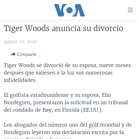
Enlaces
para
accesibilidad
Tiger Woods anuncia su divorcio
Salte
AMÉRICA DEL NORTE
al
agosto 22, 2010
ELECCIONES EEUU 2024
EEUU
contenido
Compartir
principal
VOA VERIFICA
MÉXICO
ELECCIONES EEUU
Salte
Tiger Woods se divorció de su esposa, nueve meses
AMÉRICA LATINA
HAITÍ
VOTO DIVIDIDO
VOA VERIFICA UCRANIA/RUSIA
al
después que saliesen a la luz sus numerosas
navegador
CHINA EN AMÉRICA LATINA
VOA VERIFICA INMIGRACIÓN
ARGENTINA
infidelidades.
principal
CENTROAMÉRICA
VOA VERIFICA AMÉRICA LATINA
BOLIVIA
Salte
El golfista estadounidense y su esposa, Elin
a
OTRAS SECCIONES
COLOMBIA
COSTA RICA
Nordegren, presentaron la solicitud en un tribunal
búsqueda
del condado de Bay, en Florida (EE.UU.).
ESPECIALES DE LA VOA
CHILE
EL SALVADOR
INMIGRACIÓN
LIBERTAD DE PRENSA
PERÚ
GUATEMALA
LIBERTAD DE PRENSA
Los abogados del número uno del golf mundial y de
Nordegren leyeron una declaración escrita por la
UCRANIA
ECUADOR
HONDURAS
MUNDO