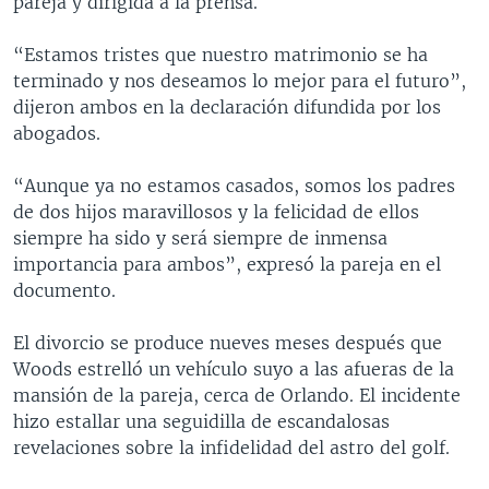
pareja y dirigida a la prensa.
MULTIMEDIA
VENEZUELA
NICARAGUA
ECONOMÍA
“Estamos tristes que nuestro matrimonio se ha
PROGRAMAS TV
BRASIL
ENTRETENIMIENTO Y CULTURA
VIDEOS
terminado y nos deseamos lo mejor para el futuro”,
RADIO
TECNOLOGÍA
FOTOGRAFÍA
EL MUNDO AL DÍA
dijeron ambos en la declaración difundida por los
abogados.
DIRECT
DEPORTES
AUDIOS
FORO INTERAMERICANO
AVANCE INFORMATIVO
DOCUMENTALES DE LA VOA
CIENCIA Y SALUD
VISIÓN 360
AUDIONOTICIAS
“Aunque ya no estamos casados, somos los padres
de dos hijos maravillosos y la felicidad de ellos
LAS CLAVES
BUENOS DÍAS AMÉRICA
Learning English
siempre ha sido y será siempre de inmensa
PANORAMA
ESTADOS UNIDOS AL DÍA
importancia para ambos”, expresó la pareja en el
documento.
SÍGANOS
EL MUNDO AL DÍA [RADIO]
FORO [RADIO]
El divorcio se produce nueves meses después que
Woods estrelló un vehículo suyo a las afueras de la
DEPORTIVO INTERNACIONAL
mansión de la pareja, cerca de Orlando. El incidente
Idiomas
NOTA ECONÓMICA
hizo estallar una seguidilla de escandalosas
revelaciones sobre la infidelidad del astro del golf.
ENTRETENIMIENTO