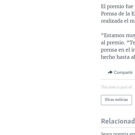
El premio fue 
Prensa de la 
realizada el m
“Estamos muy 
al premio. “T
prensa en el 
hecho hasta a
Compartir
This item is part of
Otras noticias
Relaciona
Sears premia e