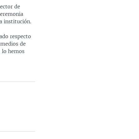
rector de
ceremonia
 institución.
lado respecto
 medios de
o lo hemos