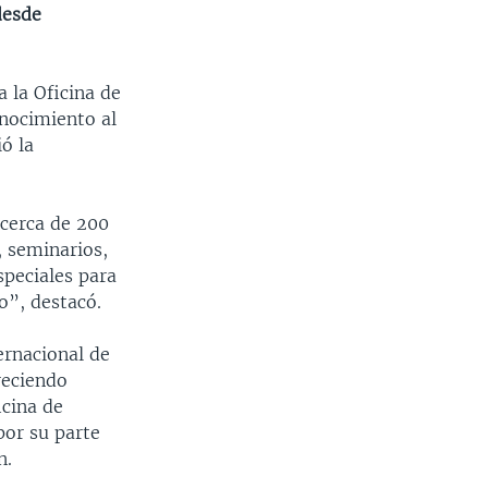
desde
 la Oficina de
nocimiento al
ó la
cerca de 200
, seminarios,
speciales para
o”, destacó.
ernacional de
reciendo
icina de
por su parte
n.