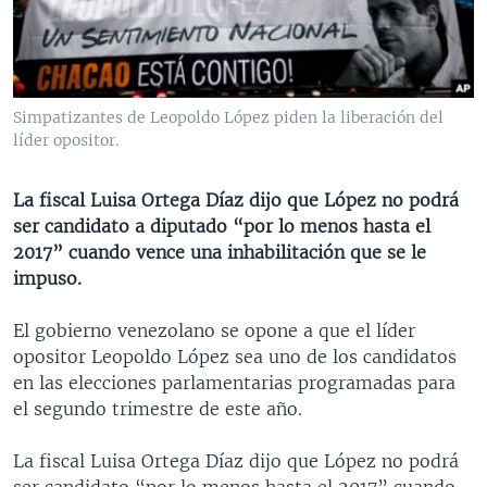
MULTIMEDIA
VENEZUELA
NICARAGUA
ECONOMÍA
PROGRAMAS TV
BRASIL
ENTRETENIMIENTO Y CULTURA
VIDEOS
RADIO
TECNOLOGÍA
FOTOGRAFÍA
EL MUNDO AL DÍA
Simpatizantes de Leopoldo López piden la liberación del
DIRECT
DEPORTES
AUDIOS
FORO INTERAMERICANO
AVANCE INFORMATIVO
líder opositor.
DOCUMENTALES DE LA VOA
CIENCIA Y SALUD
VISIÓN 360
AUDIONOTICIAS
La fiscal Luisa Ortega Díaz dijo que López no podrá
LAS CLAVES
BUENOS DÍAS AMÉRICA
ser candidato a diputado “por lo menos hasta el
Learning English
2017” cuando vence una inhabilitación que se le
PANORAMA
ESTADOS UNIDOS AL DÍA
impuso.
SÍGANOS
EL MUNDO AL DÍA [RADIO]
El gobierno venezolano se opone a que el líder
FORO [RADIO]
opositor Leopoldo López sea uno de los candidatos
DEPORTIVO INTERNACIONAL
en las elecciones parlamentarias programadas para
Idiomas
el segundo trimestre de este año.
NOTA ECONÓMICA
ENTRETENIMIENTO
La fiscal Luisa Ortega Díaz dijo que López no podrá
ser candidato “por lo menos hasta el 2017” cuando