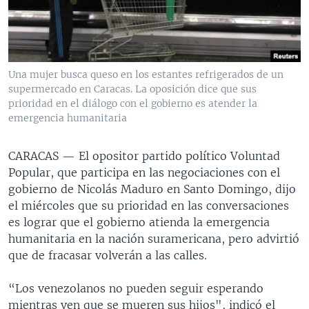
MULTIMEDIA
VENEZUELA
NICARAGUA
ECONOMÍA
PROGRAMAS TV
BRASIL
ENTRETENIMIENTO Y CULTURA
VIDEOS
RADIO
TECNOLOGÍA
FOTOGRAFÍA
EL MUNDO AL DÍA
Una mujer busca queso en los estantes refrigerados de un
DIRECT
DEPORTES
AUDIOS
FORO INTERAMERICANO
AVANCE INFORMATIVO
supermercado en Caracas. La oposición dice que sus
prioridad en el diálogo con el gobierno es atender la
DOCUMENTALES DE LA VOA
CIENCIA Y SALUD
VISIÓN 360
AUDIONOTICIAS
emergencia humanitaria
LAS CLAVES
BUENOS DÍAS AMÉRICA
Learning English
CARACAS —
El opositor partido político Voluntad
PANORAMA
ESTADOS UNIDOS AL DÍA
Popular, que participa en las negociaciones con el
SÍGANOS
EL MUNDO AL DÍA [RADIO]
gobierno de Nicolás Maduro en Santo Domingo, dijo
el miércoles que su prioridad en las conversaciones
FORO [RADIO]
es lograr que el gobierno atienda la emergencia
DEPORTIVO INTERNACIONAL
humanitaria en la nación suramericana, pero advirtió
Idiomas
que de fracasar volverán a las calles.
NOTA ECONÓMICA
ENTRETENIMIENTO
“Los venezolanos no pueden seguir esperando
mientras ven que se mueren sus hijos", indicó el