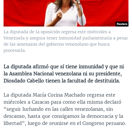
MULTIMEDIA
VENEZUELA
NICARAGUA
ECONOMÍA
PROGRAMAS TV
BRASIL
ENTRETENIMIENTO Y CULTURA
VIDEOS
RADIO
TECNOLOGÍA
FOTOGRAFÍA
EL MUNDO AL DÍA
La diputada de la oposición regresa este miércoles a
DIRECT
DEPORTES
AUDIOS
FORO INTERAMERICANO
AVANCE INFORMATIVO
Venezuela y asegura tener inmunidad parlamentaria a pesar
de las amenazas del gobierno venezolano que busca
DOCUMENTALES DE LA VOA
CIENCIA Y SALUD
VISIÓN 360
AUDIONOTICIAS
procesarla.
LAS CLAVES
BUENOS DÍAS AMÉRICA
Learning English
La diputada afirmó que sí tiene inmunidad y que ni
PANORAMA
ESTADOS UNIDOS AL DÍA
la Asamblea Nacional venezolana ni su presidente,
SÍGANOS
EL MUNDO AL DÍA [RADIO]
Diosdado Cabello tienen la facultad de destituirla.
FORO [RADIO]
La diputada María Corina Machado regresa este
DEPORTIVO INTERNACIONAL
miércoles a Caracas para como ella misma declaró
Idiomas
“seguir luchando en las calles venezolanas, sin
NOTA ECONÓMICA
descanso, hasta que consigamos la democracia y la
ENTRETENIMIENTO
libertad”, luego de reunirse en el Congreso peruano.